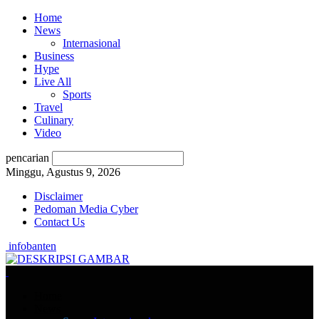
Home
News
Internasional
Business
Hype
Live All
Sports
Travel
Culinary
Video
pencarian
Minggu, Agustus 9, 2026
Disclaimer
Pedoman Media Cyber
Contact Us
infobanten
Home
News