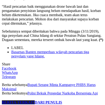
“Hasil pencarian baik menggunakan drone bawah laut dan
pengamatan penyisiran langsung belum mendapatkan hasil, korban
belum diketemukan. Jika cuaca membaik, team akan terus
melakukan pencarian. Mohon doa dari masyarakat supaya korban
cepat ditemukan,” jelasnya.
Sebelumnya sempat diberitakan bahwa pada Minggu (3/11/2019),
tiga penyelam asal China hilang di sekitar Perairan Pulau Sangiang.
Dugaan sementara, mereka terseret ombak bawah laut yang kuat.
(*)
LABEL
Basarnas Banten memperluas wilayah pencarian tiga
penyelam yang hilang.
Share
Facebook
WhatsApp
Telegram
Berita sebelumya
Bupati Serang Minta Kampanye PHBS Harus
Maksimal
Berita berikutnya
Polisi Bekuk Pengedar Narkoba Bersenjata Api
BERITA TERKAIT
DARI PENULIS