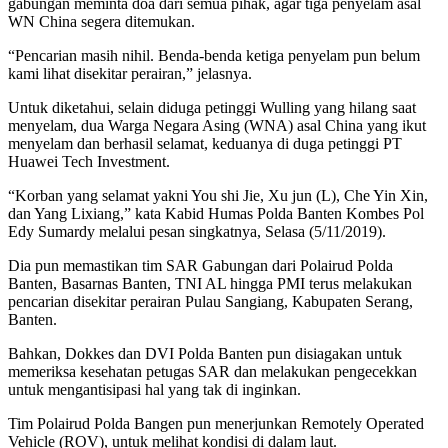
gabungan meminta doa dari semua pihak, agar tiga penyelam asal
WN China segera ditemukan.
“Pencarian masih nihil. Benda-benda ketiga penyelam pun belum
kami lihat disekitar perairan,” jelasnya.
Untuk diketahui, selain diduga petinggi Wulling yang hilang saat
menyelam, dua Warga Negara Asing (WNA) asal China yang ikut
menyelam dan berhasil selamat, keduanya di duga petinggi PT
Huawei Tech Investment.
“Korban yang selamat yakni You shi Jie, Xu jun (L), Che Yin Xin,
dan Yang Lixiang,” kata Kabid Humas Polda Banten Kombes Pol
Edy Sumardy melalui pesan singkatnya, Selasa (5/11/2019).
Dia pun memastikan tim SAR Gabungan dari Polairud Polda
Banten, Basarnas Banten, TNI AL hingga PMI terus melakukan
pencarian disekitar perairan Pulau Sangiang, Kabupaten Serang,
Banten.
Bahkan, Dokkes dan DVI Polda Banten pun disiagakan untuk
memeriksa kesehatan petugas SAR dan melakukan pengecekkan
untuk mengantisipasi hal yang tak di inginkan.
Tim Polairud Polda Bangen pun menerjunkan Remotely Operated
Vehicle (ROV), untuk melihat kondisi di dalam laut.