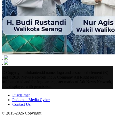
.
.
© Copyright infobanten.id name, logo and associated element (R)
and ©2026 News Network Inc A Company All Right reserved.
infobanten.id and the logo are register marks of Adt News Network,
Inc. displayed with permission.
Disclaimer
Pedoman Media Cyber
Contact Us
© 2015-2026 Copyright