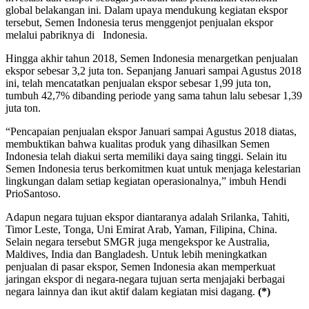
global belakangan ini. Dalam upaya mendukung kegiatan ekspor
tersebut, Semen Indonesia terus menggenjot penjualan ekspor
melalui pabriknya di Indonesia.
Hingga akhir tahun 2018, Semen Indonesia menargetkan penjualan
ekspor sebesar 3,2 juta ton. Sepanjang Januari sampai Agustus 2018
ini, telah mencatatkan penjualan ekspor sebesar 1,99 juta ton,
tumbuh 42,7% dibanding periode yang sama tahun lalu sebesar 1,39
juta ton.
“Pencapaian penjualan ekspor Januari sampai Agustus 2018 diatas,
membuktikan bahwa kualitas produk yang dihasilkan Semen
Indonesia telah diakui serta memiliki daya saing tinggi. Selain itu
Semen Indonesia terus berkomitmen kuat untuk menjaga kelestarian
lingkungan dalam setiap kegiatan operasionalnya,” imbuh Hendi
PrioSantoso.
Adapun negara tujuan ekspor diantaranya adalah Srilanka, Tahiti,
Timor Leste, Tonga, Uni Emirat Arab, Yaman, Filipina, China.
Selain negara tersebut SMGR juga mengekspor ke Australia,
Maldives, India dan Bangladesh. Untuk lebih meningkatkan
penjualan di pasar ekspor, Semen Indonesia akan memperkuat
jaringan ekspor di negara-negara tujuan serta menjajaki berbagai
negara lainnya dan ikut aktif dalam kegiatan misi dagang.
(*)