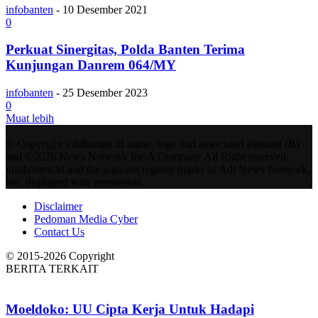
infobanten
-
10 Desember 2021
0
Perkuat Sinergitas, Polda Banten Terima
Kunjungan Danrem 064/MY
infobanten
-
25 Desember 2023
0
Muat lebih
© Copyright infobanten.id name, logo and associated element (R)
and ©2026 News Network Inc A Company All Right reserved.
infobanten.id and the logo are register marks of Adt News Network,
Inc. displayed with permission.
Disclaimer
Pedoman Media Cyber
Contact Us
© 2015-2026 Copyright
BERITA TERKAIT
Moeldoko: UU Cipta Kerja Untuk Hadapi