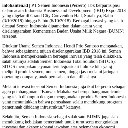
infobanten.id |
PT Semen Indonesia (Persero) Tbk berpartisipasi
dalam acara Indonesia Business and Development (IBD) Expo 2018
yang digelar di Grand City Convention Hall, Surabaya, Rabu
(3/10/2018) hingga Sabtu (6/10/2018). Berbagai inovasi yang telah
dicapai Semen Indonesia dipamerkan dalam acara yang
diselenggarakan Kementerian Badan Usaha Milik Negara (BUMN)
tersebut.
Direktur Utama Semen Indonesia Hendi Prio Santoso mengatakan,
bahwa sebagaimana tujuan diselenggarakan IBD 2018 ini, Semen
Indonesia memperkenalkan berbagai inovasi yang telah dilakukan,
salah satunya adalah Semen Indonesia Total Solution (SITOS).
SITOS merupakan layanan terintegrasidari hulu ke hilir yang
meliputi produk semen, non semen, hingga jasa melalui jaringan
operating company, anak perusahaan dan afiliasinya.
Melalui inovasi tersebut Semen Indonesia juga ikut berperan sebagai
agen pembangunan. “Banyak Mahakarya berupa bangunan iconic
yang telah dibangun dengan menggunakan produk Semen Indonesia
yang menunjukkan bahwa perusahaan selalu mendukung program
pemerintah dibidang infrastruktur,” katanya.
Selain itu, Semen Indonesia sebagai salah satu BUMN juga siap
mendukung kebijakan pemerintah untuk turut serta menggiatkan
investasi dan ekspor sebagai jawaban atas pelemahan ekonomi