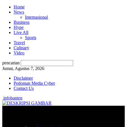
Home
News
Internasional
Business
Hype
Live All
Sports
Travel
Culinary
Video
pencarian
Jumat, Agustus 7, 2026
Disclaimer
Pedoman Media Cyber
Contact Us
infobanten
Home
News