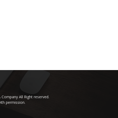
 Company All Right reserved.
ith permission.