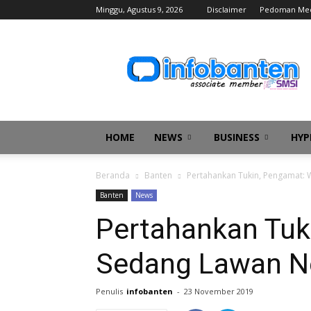
Minggu, Agustus 9, 2026
Disclaimer
Pedoman Med
infobanten
HOME
NEWS
BUSINESS
HYP
Beranda
Banten
Pertahankan Tukin, Pengamat:
Banten
News
Pertahankan Tuk
Sedang Lawan N
Penulis
infobanten
-
23 November 2019