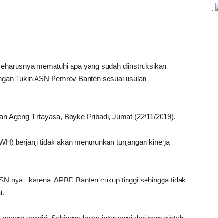
.
eharusnya mematuhi apa yang sudah diinstruksikan
angan Tukin ASN Pemrov Banten sesuai usulan
an Ageng Tirtayasa, Boyke Pribadi, Jumat (22/11/2019).
H) berjanji tidak akan menurunkan tunjangan kinerja
N nya, karena APBD Banten cukup tinggi sehingga tidak
i.
 negara sendiri. Sehingga lepas intervensi dari pemerintah