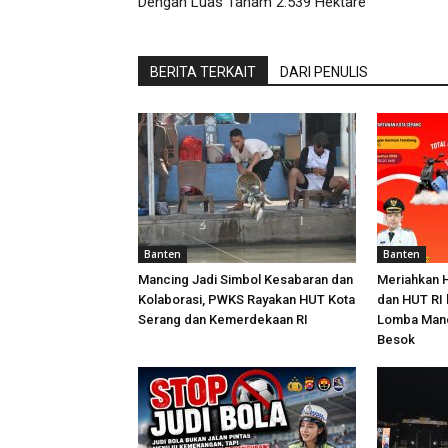
Dengan Luas Tanam 2.539 Hektare
BERITA TERKAIT
DARI PENULIS
Banten
Banten
Mancing Jadi Simbol Kesabaran dan
Meriahkan 
Kolaborasi, PWKS Rayakan HUT Kota
dan HUT RI 
Serang dan Kemerdekaan RI
Lomba Manc
Besok