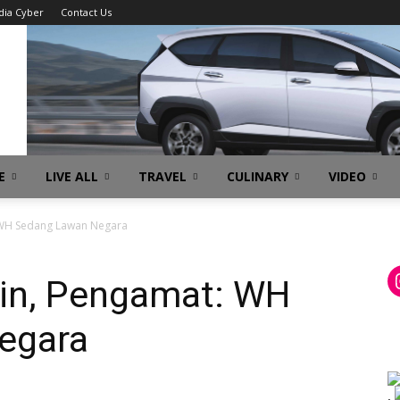
ia Cyber
Contact Us
E
LIVE ALL
TRAVEL
CULINARY
VIDEO
 WH Sedang Lawan Negara
in, Pengamat: WH
egara
.