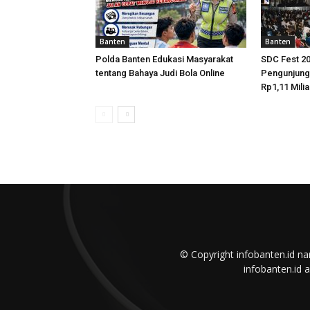
Banten
Banten
Polda Banten Edukasi Masyarakat
SDC Fest 20
tentang Bahaya Judi Bola Online
Pengunjun
Rp1,11 Milia
© Copyright infobanten.id n
infobanten.id 