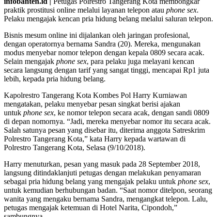
infobanten.id |
Petugas Polrestro Tangerang Kota membongkar
praktik prostitusi online melalui layanan telepon atau
phone sex
.
Pelaku mengajak kencan pria hidung belang melalui saluran telepon.
Bisnis mesum online ini dijalankan oleh jaringan profesional,
dengan operatornya bernama Sandra (20). Mereka, mengunakan
modus menyebar nomor telepon dengan kepala 0809 secara acak.
Selain mengajak
phone sex
, para pelaku juga melayani kencan
secara langsung dengan tarif yang sangat tinggi, mencapai Rp1 juta
lebih, kepada pria hidung belang.
Kapolrestro Tangerang Kota Kombes Pol Harry Kurniawan
mengatakan, pelaku menyebar pesan singkat berisi ajakan
untuk
phone sex
, ke nomor telepon secara acak, dengan sandi 0809
di depan nomornya. “Jadi, mereka menyebar nomor itu secara acak.
Salah satunya pesan yang disebar itu, diterima anggota Satreskrim
Polrestro Tangerang Kota,” kata Harry kepada wartawan di
Polrestro Tangerang Kota, Selasa (9/10/2018).
Harry menuturkan, pesan yang masuk pada 28 September 2018,
langsung ditindaklanjuti petugas dengan melakukan penyamaran
sebagai pria hidung belang yang mengajak pelaku untuk
phone sex
,
untuk kemudian berhubungan badan. “Saat nomor ditelpon, seorang
wanita yang mengaku bernama Sandra, mengangkat telepon. Lalu,
petugas mengajak ketemuan di Hotel Narita, Cipondoh,”
sambungnya.