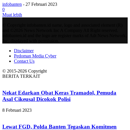
infobanten
-
27 Februari 2023
0
Muat lebih
© Copyright infobanten.id name, logo and associated element (R)
and ©2026 News Network Inc A Company All Right reserved.
infobanten.id and the logo are register marks of Adt News Network,
Inc. displayed with permission.
Disclaimer
Pedoman Media Cyber
Contact Us
© 2015-2026 Copyright
BERITA TERKAIT
Nekat Edarkan Obat Keras Tramadol, Pemuda
Asal Cikeusal Dicokok Polisi
8 Februari 2023
Lewat FGD, Polda Banten Tegaskan Komitmen