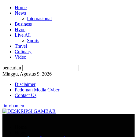
Home
News
Internasional
Business
Hype
Live All
Sports
Travel
Culinary
Video
pencarian
Minggu, Agustus 9, 2026
Disclaimer
Pedoman Media Cyber
Contact Us
infobanten
Home
News