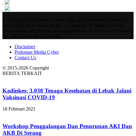
.
.
© Copyright infobanten.id name, logo and associated element (R)
and ©2026 News Network Inc A Company All Right reserved.
infobanten.id and the logo are register marks of Adt News Network,
Inc. displayed with permission.
Disclaimer
Pedoman Media Cyber
Contact Us
© 2015-2026 Copyright
BERITA TERKAIT
Kadinkes: 3.038 Tenaga Kesehatan di Lebak Jalani
Vaksinasi COVID-19
18 Februari 2021
Workshop Penggalangan Dan Penurunan AKI Dan
AKB Di Serang