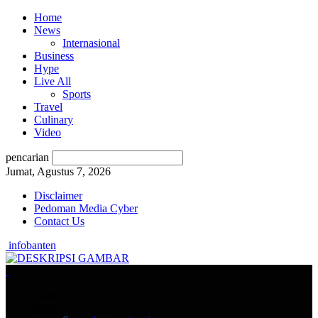
Home
News
Internasional
Business
Hype
Live All
Sports
Travel
Culinary
Video
pencarian
Jumat, Agustus 7, 2026
Disclaimer
Pedoman Media Cyber
Contact Us
infobanten
Home
News