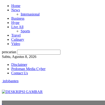
Home
News
Internasional
Business
Hype
Live All
Sports
Travel
Culinary
Video
pencarian
Sabtu, Agustus 8, 2026
Disclaimer
Pedoman Media Cyber
Contact Us
infobanten