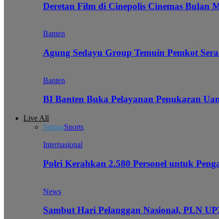
Deretan Film di Cinepolis Cinemas Bulan 
Banten
Agung Sedayu Group Temuin Pemkot Sera
Banten
BI Banten Buka Pelayanan Penukaran Uan
Live All
Semua
Sports
Internasional
Polri Kerahkan 2.580 Personel untuk Pe
News
Sambut Hari Pelanggan Nasional, PLN UP3