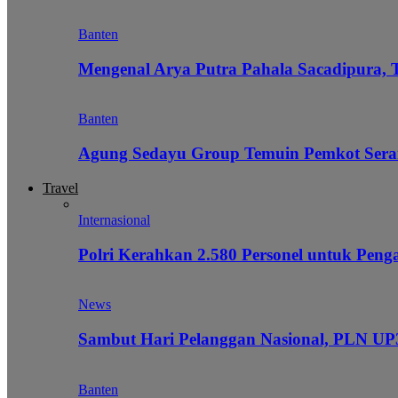
Banten
Mengenal Arya Putra Pahala Sacadipura, 
Banten
Agung Sedayu Group Temuin Pemkot Sera
Travel
Internasional
Polri Kerahkan 2.580 Personel untuk Pe
News
Sambut Hari Pelanggan Nasional, PLN UP3
Banten