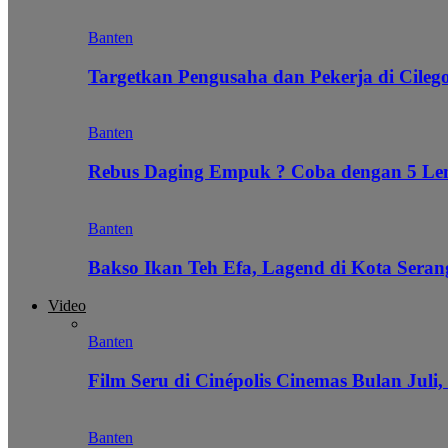
Banten
Targetkan Pengusaha dan Pekerja di Cile
Banten
Rebus Daging Empuk ? Coba dengan 5 L
Banten
Bakso Ikan Teh Efa, Lagend di Kota Seran
Video
Banten
Film Seru di Cinépolis Cinemas Bulan Juli,
Banten