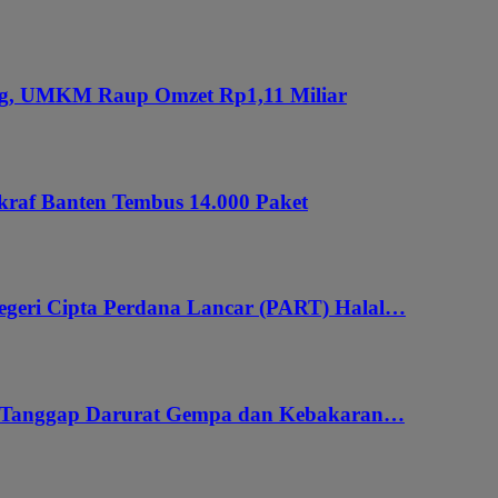
ung, UMKM Raup Omzet Rp1,11 Miliar
kraf Banten Tembus 14.000 Paket
geri Cipta Perdana Lancar (PART) Halal…
i Tanggap Darurat Gempa dan Kebakaran…