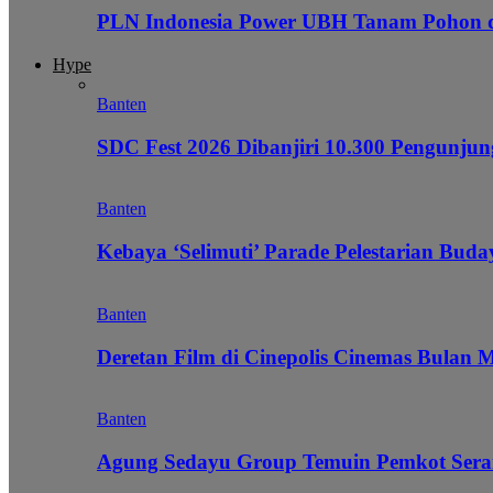
PLN Indonesia Power UBH Tanam Pohon
Hype
Banten
SDC Fest 2026 Dibanjiri 10.300 Pengunj
Banten
Kebaya ‘Selimuti’ Parade Pelestarian Bud
Banten
Deretan Film di Cinepolis Cinemas Bulan 
Banten
Agung Sedayu Group Temuin Pemkot Sera