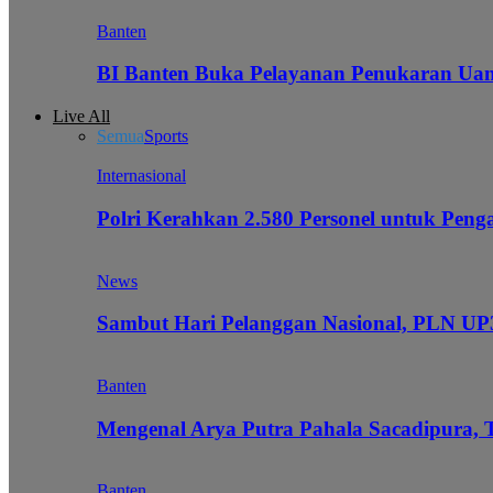
Banten
BI Banten Buka Pelayanan Penukaran Uan
Live All
Semua
Sports
Internasional
Polri Kerahkan 2.580 Personel untuk Pe
News
Sambut Hari Pelanggan Nasional, PLN UP3
Banten
Mengenal Arya Putra Pahala Sacadipura, 
Banten