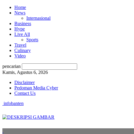
Home
News
Internasional
Business
Hype
Live All
Sports
Travel
Culinary
Video
pencarian
Kamis, Agustus 6, 2026
Disclaimer
Pedoman Media Cyber
Contact Us
infobanten