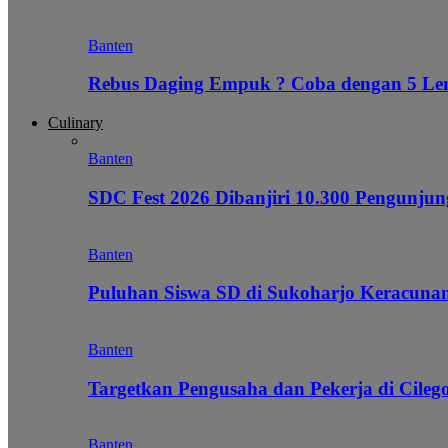
Banten
Rebus Daging Empuk ? Coba dengan 5 L
Culinary
Banten
SDC Fest 2026 Dibanjiri 10.300 Pengunj
Banten
Puluhan Siswa SD di Sukoharjo Keracunan
Banten
Targetkan Pengusaha dan Pekerja di Cile
Banten