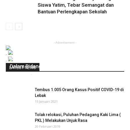
Siswa Yatim, Tebar Semangat dan
Bantuan Perlengkapan Sekolah
- Advertisement -
.
FKDT Siap Bersinergi Dengan Pemkab Serang
.
Dalam Bidang Keagamaan
LATEST NEWS
infobanten
-
17 Mei 2021
0
Tembus 1.005 Orang Kasus Positif COVID-19 di
Lebak
15 Januari 2021
Tolak relokasi, Puluhan Pedagang Kaki Lima (
PKL ) Melakukan Unjuk Rasa
20 Februari 2019