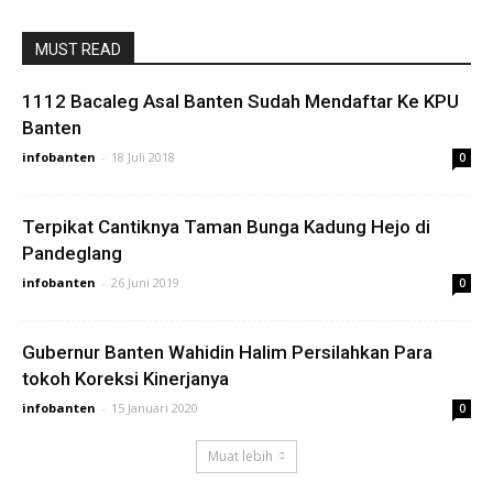
MUST READ
1112 Bacaleg Asal Banten Sudah Mendaftar Ke KPU
Banten
infobanten
-
18 Juli 2018
0
Terpikat Cantiknya Taman Bunga Kadung Hejo di
Pandeglang
infobanten
-
26 Juni 2019
0
Gubernur Banten Wahidin Halim Persilahkan Para
tokoh Koreksi Kinerjanya
infobanten
-
15 Januari 2020
0
Muat lebih