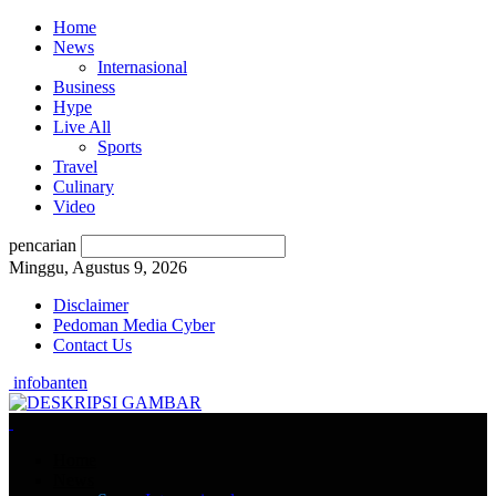
Home
News
Internasional
Business
Hype
Live All
Sports
Travel
Culinary
Video
pencarian
Minggu, Agustus 9, 2026
Disclaimer
Pedoman Media Cyber
Contact Us
infobanten
Home
News