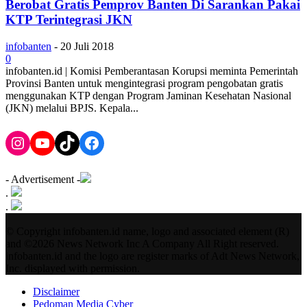
Berobat Gratis Pemprov Banten Di Sarankan Pakai
KTP Terintegrasi JKN
infobanten
-
20 Juli 2018
0
infobanten.id | Komisi Pemberantasan Korupsi meminta Pemerintah
Provinsi Banten untuk mengintegrasi program pengobatan gratis
menggunakan KTP dengan Program Jaminan Kesehatan Nasional
(JKN) melalui BPJS. Kepala...
Instagram
YouTube
TikTok
Facebook
- Advertisement -
.
.
© Copyright infobanten.id name, logo and associated element (R)
and ©2026 News Network Inc A Company All Right reserved.
infobanten.id and the logo are register marks of Adt News Network,
Inc. displayed with permission.
Disclaimer
Pedoman Media Cyber