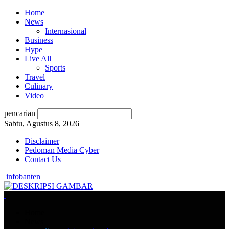
Home
News
Internasional
Business
Hype
Live All
Sports
Travel
Culinary
Video
pencarian
Sabtu, Agustus 8, 2026
Disclaimer
Pedoman Media Cyber
Contact Us
infobanten
Home
News