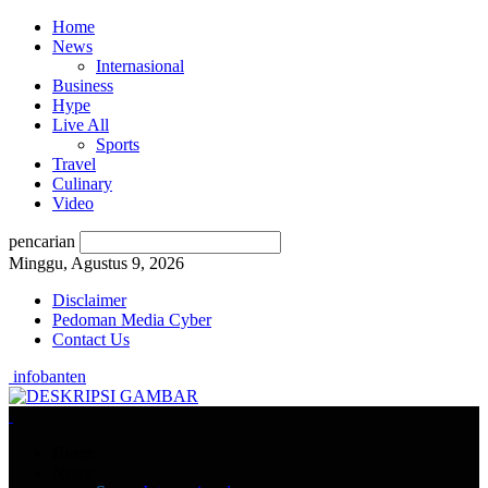
Home
News
Internasional
Business
Hype
Live All
Sports
Travel
Culinary
Video
pencarian
Minggu, Agustus 9, 2026
Disclaimer
Pedoman Media Cyber
Contact Us
infobanten
Home
News