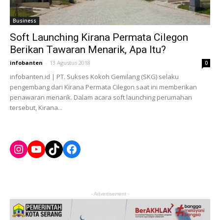
Business
Soft Launching Kirana Permata Cilegon
Berikan Tawaran Menarik, Apa Itu?
infobanten
-
13 Agustus 2018
0
infobanten.id | PT. Sukses Kokoh Gemilang (SKG) selaku
pengembang dari Kirana Permata Cilegon saat ini memberikan
penawaran menarik. Dalam acara soft launching perumahan
tersebut, Kirana...
Instagram
YouTube
TikTok
Facebook
- Advertisement -