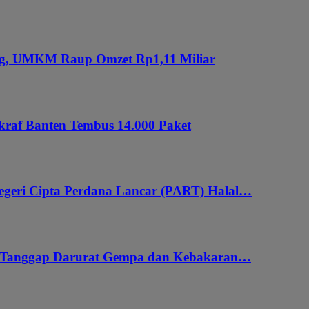
ung, UMKM Raup Omzet Rp1,11 Miliar
kraf Banten Tembus 14.000 Paket
geri Cipta Perdana Lancar (PART) Halal…
i Tanggap Darurat Gempa dan Kebakaran…