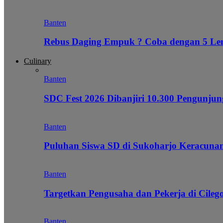
Banten
Rebus Daging Empuk ? Coba dengan 5 L
Culinary
Banten
SDC Fest 2026 Dibanjiri 10.300 Pengunj
Banten
Puluhan Siswa SD di Sukoharjo Keracunan
Banten
Targetkan Pengusaha dan Pekerja di Cile
Banten