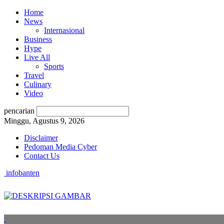
Home
News
Internasional
Business
Hype
Live All
Sports
Travel
Culinary
Video
pencarian
Minggu, Agustus 9, 2026
Disclaimer
Pedoman Media Cyber
Contact Us
infobanten