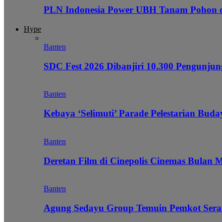
PLN Indonesia Power UBH Tanam Pohon
Hype
Banten
SDC Fest 2026 Dibanjiri 10.300 Pengunj
Banten
Kebaya ‘Selimuti’ Parade Pelestarian Bud
Banten
Deretan Film di Cinepolis Cinemas Bulan 
Banten
Agung Sedayu Group Temuin Pemkot Sera