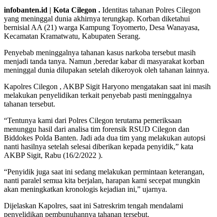
infobanten.id | Kota Cilegon .
Identitas tahanan Polres Cilegon
yang meninggal dunia akhirnya terungkap. Korban diketahui
bernisial AA (21) warga Kampung Toyomerto, Desa Wanayasa,
Kecamatan Kramatwatu, Kabupaten Serang.
Penyebab meninggalnya tahanan kasus narkoba tersebut masih
menjadi tanda tanya. Namun ,beredar kabar di masyarakat korban
meninggal dunia dilupakan setelah dikeroyok oleh tahanan lainnya.
Kapolres Cilegon , AKBP Sigit Haryono mengatakan saat ini masih
melakukan penyelidikan terkait penyebab pasti meninggalnya
tahanan tersebut.
“Tentunya kami dari Polres Cilegon terutama pemeriksaan
menunggu hasil dari analisa tim forensik RSUD Cilegon dan
Biddokes Polda Banten. Jadi ada dua tim yang melakukan autopsi
nanti hasilnya setelah selesai diberikan kepada penyidik,” kata
AKBP Sigit, Rabu (16/2/2022 ).
“Penyidik ​​juga saat ini sedang melakukan permintaan keterangan,
nanti paralel semua kita berjalan, harapan kami secepat mungkin
akan meningkatkan kronologis kejadian ini,” ujarnya.
Dijelaskan Kapolres, saat ini Satreskrim tengah mendalami
penyelidikan pembunuhannya tahanan tersebut.