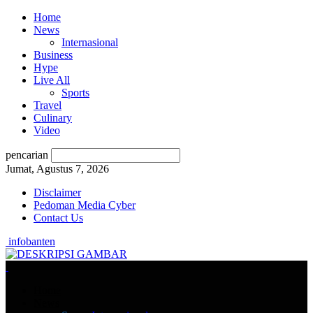
Home
News
Internasional
Business
Hype
Live All
Sports
Travel
Culinary
Video
pencarian
Jumat, Agustus 7, 2026
Disclaimer
Pedoman Media Cyber
Contact Us
infobanten
Home
News