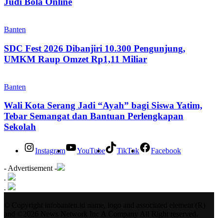
Judi Bola Online
Banten
SDC Fest 2026 Dibanjiri 10.300 Pengunjung,
UMKM Raup Omzet Rp1,11 Miliar
Banten
Wali Kota Serang Jadi “Ayah” bagi Siswa Yatim,
Tebar Semangat dan Bantuan Perlengkapan
Sekolah
Instagram
YouTube
TikTok
Facebook
- Advertisement -
.
.
© Copyright infobanten.id name, logo and associated element (R)
and ©2026 News Network Inc A Company All Right reserved.