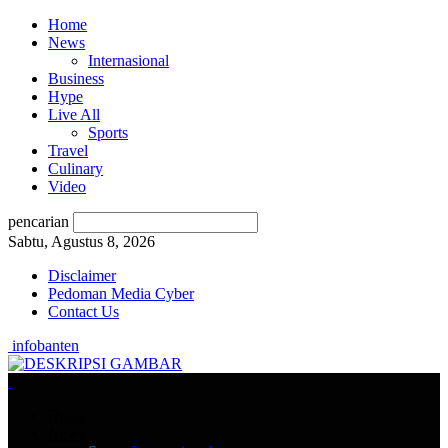
Home
News
Internasional
Business
Hype
Live All
Sports
Travel
Culinary
Video
pencarian
Sabtu, Agustus 8, 2026
Disclaimer
Pedoman Media Cyber
Contact Us
infobanten
Home
News