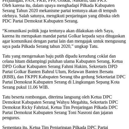
Perjuangan, PAN, PKB, PPP, Golkar, Nasdem, dan PKS.
Oleh karena itu, dalam upaya menghadapi Pilkada Kabupaten
Serang Tahun 2020 mekanisme partai tentunya akan di tempuh
olehnya. Salah satunya, mengikuti penjaringan yang dibuka oleh
PDC Partai Demokrat Kabupaten Serang.
“Komunikasi politik juga tentunya akan dilakukan oleh Saya,
karena itu merupakan mandat partai Golkar kepada saya ditugaskan
agar komunikasi dengan partai lain dan mengajak untuk mengusung
saya pada Pilkada Serang tahun 2020,” ungkap Tatu.
Tatu yang mengenakan baju putih dipadu kerudung coklat dan
celana hitam didampingi puluhan ulama Kabupaten Serang, Ketua
DPD Golkar Kabupaten Serang Fahmi Hakim, Sekretaris DPD
Partai Golkar Banten Bahrul Ulum, Relawan Banten Bersatu
(RBB), dan FKPPI Kabupaten Serang tiba gedung Sekretariat DPC
Partai Demokrat Kabupaten Serang di Lingkungan Sepang Kota
Serang pukul 11.06 WIB.
Tatu beserta rombongan, diterima langsung oleh Ketua DPC
Demokrat Kabupaten Serang Wahyu Megahita, Sekretaris DPC
Demokrat Ricky Fahrizal, Ketua Tim Penjaringan Pilkada DPC
Partai Demokrat Kabupaten Serang Toni Nasroni dan jajaran
pengurus.
Sementara itu, Ketua Tim Penjaringan Pilkada DPC Partai