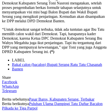
Demokrat Kabupaten Serang Toni Nasroni mengatakan, setelah
proses pengembalian berkas formulir tahapan selanjutnya untuk
menyampaikan visi misi bagi Balon Bupati dan Wakil Bupati
Serang yang mengikuti penjaringan. Kemudian akan disampaikan
ke DPP melalui DPD Demokrat Banten.
“Untuk demokrat sangat terbuka, tidak ada tuntutan agar Ibu Tatu
memilih calon wakil dari Demokrat. Tapi, harapannya kader
Demokrat, karena Ketua DPC Demokrat Kabupaten Serang Ibu
Wahyu Megahita juga ikut penjaringan. Tapi itu tergantung dari
DPP yang mempunyai kewenangan,” ujar Toni yang juga Anggota
DPRD Kabupaten Serang ini.
(*)
LABEL
Bakal calon (bacalon) Bupati Serang Ratu Tatu Chasanah
Banten
Share
Facebook
WhatsApp
Telegram
Berita sebelumya
Pasar Baros, Kabupaten Serang, Terbakar
Berita berikutnya
Puluhan Ulama Dampingi Tatu Daftar Bacalon
Pilkada ke Tiga Parpol