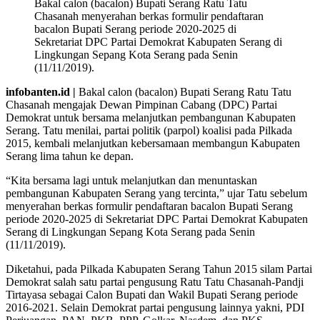
Bakal calon (bacalon) Bupati Serang Ratu Tatu
Chasanah menyerahan berkas formulir pendaftaran
bacalon Bupati Serang periode 2020-2025 di
Sekretariat DPC Partai Demokrat Kabupaten Serang di
Lingkungan Sepang Kota Serang pada Senin
(11/11/2019).
infobanten.id |
Bakal calon (bacalon) Bupati Serang Ratu Tatu
Chasanah mengajak Dewan Pimpinan Cabang (DPC) Partai
Demokrat untuk bersama melanjutkan pembangunan Kabupaten
Serang. Tatu menilai, partai politik (parpol) koalisi pada Pilkada
2015, kembali melanjutkan kebersamaan membangun Kabupaten
Serang lima tahun ke depan.
“Kita bersama lagi untuk melanjutkan dan menuntaskan
pembangunan Kabupaten Serang yang tercinta,” ujar Tatu sebelum
menyerahan berkas formulir pendaftaran bacalon Bupati Serang
periode 2020-2025 di Sekretariat DPC Partai Demokrat Kabupaten
Serang di Lingkungan Sepang Kota Serang pada Senin
(11/11/2019).
Diketahui, pada Pilkada Kabupaten Serang Tahun 2015 silam Partai
Demokrat salah satu partai pengusung Ratu Tatu Chasanah-Pandji
Tirtayasa sebagai Calon Bupati dan Wakil Bupati Serang periode
2016-2021. Selain Demokrat partai pengusung lainnya yakni, PDI