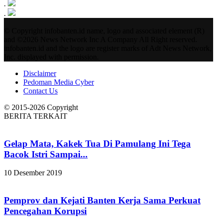
.
.
© Copyright infobanten.id name, logo and associated element (R)
and ©2026 News Network Inc A Company All Right reserved.
infobanten.id and the logo are register marks of Adt News Network,
Inc. displayed with permission.
Disclaimer
Pedoman Media Cyber
Contact Us
© 2015-2026 Copyright
BERITA TERKAIT
Gelap Mata, Kakek Tua Di Pamulang Ini Tega
Bacok Istri Sampai...
10 Desember 2019
Pemprov dan Kejati Banten Kerja Sama Perkuat
Pencegahan Korupsi