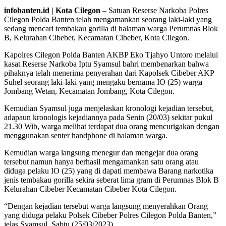
infobanten.id | Kota Cilegon
– Satuan Reserse Narkoba Polres
Cilegon Polda Banten telah mengamankan seorang laki-laki yang
sedang mencari tembakau gorilla di halaman warga Perumnas Blok
B, Kelurahan Cibeber, Kecamatan Cibeber, Kota Cilegon.
Kapolres Cilegon Polda Banten AKBP Eko Tjahyo Untoro melalui
kasat Reserse Narkoba Iptu Syamsul bahri membenarkan bahwa
pihaknya telah menerima penyerahan dari Kapolsek Cibeber AKP
Suhel seorang laki-laki yang mengaku bernama IO (25) warga
Jombang Wetan, Kecamatan Jombang, Kota Cilegon.
Kemudian Syamsul juga menjelaskan kronologi kejadian tersebut,
adapaun kronologis kejadiannya pada Senin (20/03) sekitar pukul
21.30 Wib, warga melihat terdapat dua orang mencurigakan dengan
menggunakan senter handphone di halaman warga.
Kemudian warga langsung menegur dan mengejar dua orang
tersebut namun hanya berhasil mengamankan satu orang atau
diduga pelaku IO (25) yang di dapati membawa Barang narkotika
jenis tembakau gorilla sekira seberat lima gram di Perumnas Blok B
Kelurahan Cibeber Kecamatan Cibeber Kota Cilegon.
“Dengan kejadian tersebut warga langsung menyerahkan Orang
yang diduga pelaku Polsek Cibeber Polres Cilegon Polda Banten,”
jelas Syamsul, Sabtu (25/03/2023).