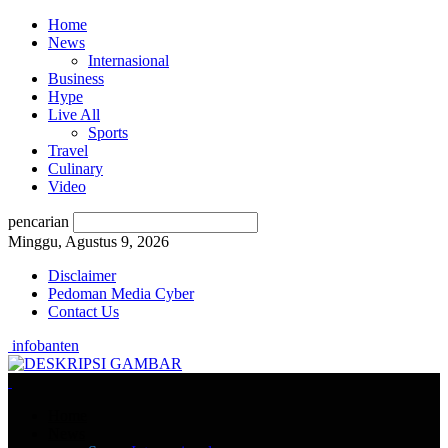
Home
News
Internasional
Business
Hype
Live All
Sports
Travel
Culinary
Video
pencarian
Minggu, Agustus 9, 2026
Disclaimer
Pedoman Media Cyber
Contact Us
infobanten
Home
News