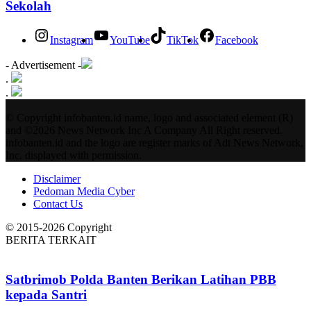
Sekolah
Instagram
YouTube
TikTok
Facebook
- Advertisement -
.
.
© Copyright infobanten.id name, logo and associated element (R)
and ©2026 News Network Inc A Company All Right reserved.
infobanten.id and the logo are register marks of Adt News Network,
Inc. displayed with permission.
Disclaimer
Pedoman Media Cyber
Contact Us
© 2015-2026 Copyright
BERITA TERKAIT
Satbrimob Polda Banten Berikan Latihan PBB
kepada Santri