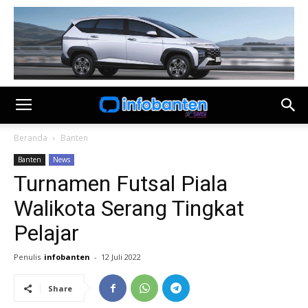
Beranda
Banten
Banten
News
Turnamen Futsal Piala
Walikota Serang Tingkat
Pelajar
Penulis
infobanten
-
12 Juli 2022
Share