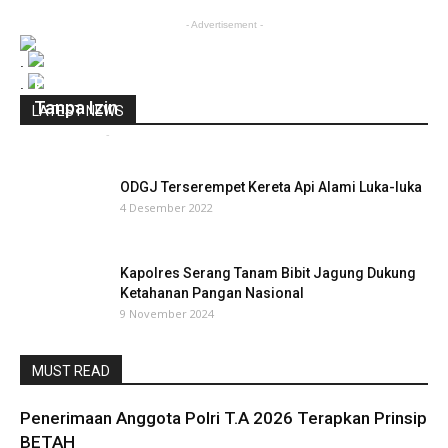
- Advertisement -
.
Polisi Tangerang Sita 1.722 Butir Obat Keras
.
Tanpa Izin
LATEST NEWS
infobanten
-
25 Agustus 2020
0
ODGJ Terserempet Kereta Api Alami Luka-luka
4 Desember 2022
Kapolres Serang Tanam Bibit Jagung Dukung
Ketahanan Pangan Nasional
9 November 2024
MUST READ
Penerimaan Anggota Polri T.A 2026 Terapkan Prinsip
BETAH