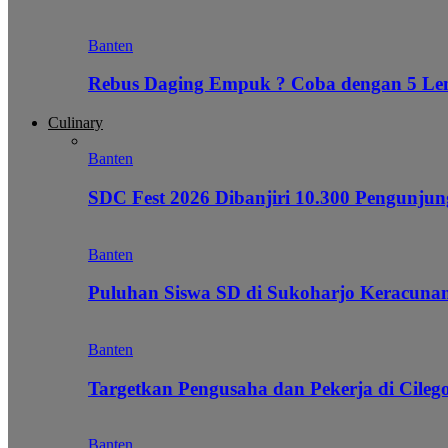
Banten
Rebus Daging Empuk ? Coba dengan 5 L
Culinary
Banten
SDC Fest 2026 Dibanjiri 10.300 Pengunj
Banten
Puluhan Siswa SD di Sukoharjo Keracunan
Banten
Targetkan Pengusaha dan Pekerja di Cile
Banten