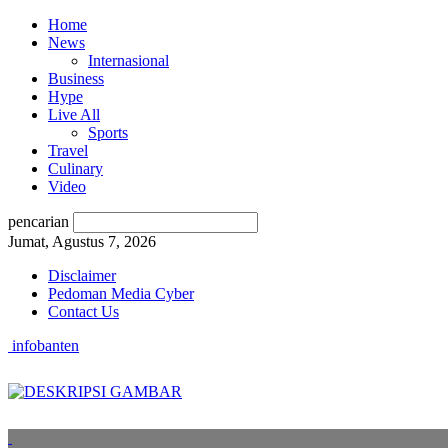
Home
News
Internasional
Business
Hype
Live All
Sports
Travel
Culinary
Video
pencarian
Jumat, Agustus 7, 2026
Disclaimer
Pedoman Media Cyber
Contact Us
infobanten