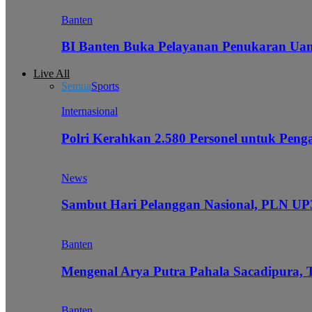
Banten
BI Banten Buka Pelayanan Penukaran Uan
Live All
Semua
Sports
Internasional
Polri Kerahkan 2.580 Personel untuk Pe
News
Sambut Hari Pelanggan Nasional, PLN UP3
Banten
Mengenal Arya Putra Pahala Sacadipura, 
Banten