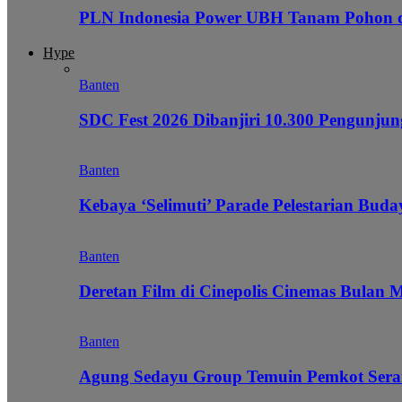
PLN Indonesia Power UBH Tanam Pohon
Hype
Banten
SDC Fest 2026 Dibanjiri 10.300 Pengunj
Banten
Kebaya ‘Selimuti’ Parade Pelestarian Bud
Banten
Deretan Film di Cinepolis Cinemas Bulan 
Banten
Agung Sedayu Group Temuin Pemkot Sera