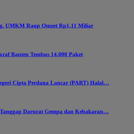
ung, UMKM Raup Omzet Rp1,11 Miliar
kraf Banten Tembus 14.000 Paket
geri Cipta Perdana Lancar (PART) Halal…
i Tanggap Darurat Gempa dan Kebakaran…