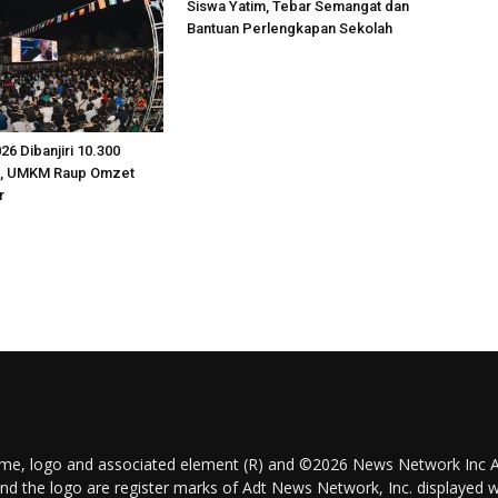
Siswa Yatim, Tebar Semangat dan
Bantuan Perlengkapan Sekolah
26 Dibanjiri 10.300
g, UMKM Raup Omzet
r
ame, logo and associated element (R) and ©2026 News Network Inc A
and the logo are register marks of Adt News Network, Inc. displayed w