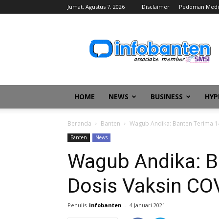
Jumat, Agustus 7, 2026
Disclaimer
Pedoman Medi
infobanten
HOME
NEWS
BUSINESS
HYP
Beranda
Banten
Wagub Andika: Banten Terima 14
Banten
News
Wagub Andika: B
Dosis Vaksin CO
Penulis
infobanten
-
4 Januari 2021