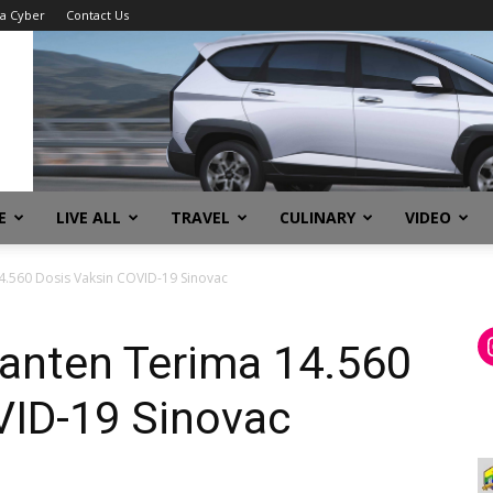
a Cyber
Contact Us
E
LIVE ALL
TRAVEL
CULINARY
VIDEO
.560 Dosis Vaksin COVID-19 Sinovac
anten Terima 14.560
VID-19 Sinovac