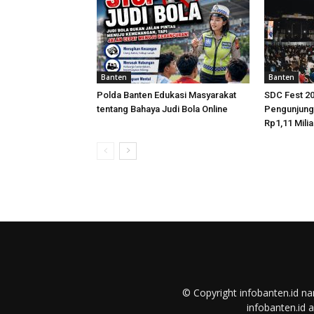
Banten
Banten
Polda Banten Edukasi Masyarakat
SDC Fest 20
tentang Bahaya Judi Bola Online
Pengunjun
Rp1,11 Milia
© Copyright infobanten.id n
infobanten.id 