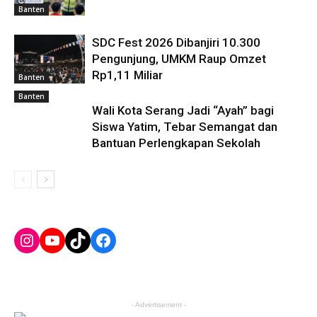
Banten
SDC Fest 2026 Dibanjiri 10.300
Pengunjung, UMKM Raup Omzet
Rp1,11 Miliar
Banten
Banten
Wali Kota Serang Jadi “Ayah” bagi
Siswa Yatim, Tebar Semangat dan
Bantuan Perlengkapan Sekolah
Instagram
YouTube
TikTok
Facebook
- Advertisement -