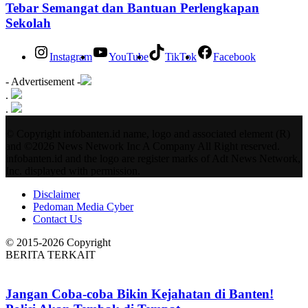
Tebar Semangat dan Bantuan Perlengkapan
Sekolah
Instagram
YouTube
TikTok
Facebook
- Advertisement -
.
.
© Copyright infobanten.id name, logo and associated element (R)
and ©2026 News Network Inc A Company All Right reserved.
infobanten.id and the logo are register marks of Adt News Network,
Inc. displayed with permission.
Disclaimer
Pedoman Media Cyber
Contact Us
© 2015-2026 Copyright
BERITA TERKAIT
Jangan Coba-coba Bikin Kejahatan di Banten!