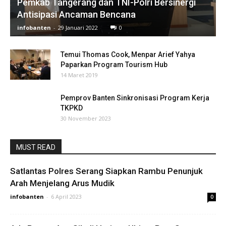
Pemkab Tangerang dan TNI-Polri Bersinergi
Antisipasi Ancaman Bencana
infobanten
-
29 Januari 2022
0
Temui Thomas Cook, Menpar Arief Yahya
Paparkan Program Tourism Hub
14 Maret 2019
Pemprov Banten Sinkronisasi Program Kerja
TKPKD
30 November 2023
MUST READ
Satlantas Polres Serang Siapkan Rambu Penunjuk
Arah Menjelang Arus Mudik
infobanten
-
6 April 2023
0