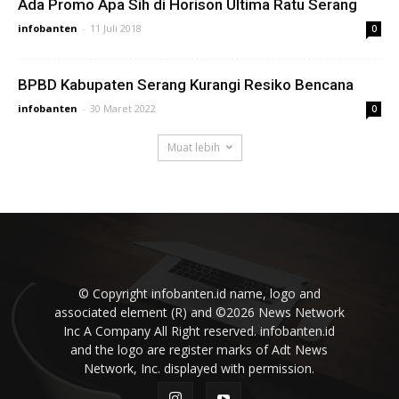
Ada Promo Apa Sih di Horison Ultima Ratu Serang
infobanten
-
11 Juli 2018
0
BPBD Kabupaten Serang Kurangi Resiko Bencana
infobanten
-
30 Maret 2022
0
Muat lebih
© Copyright infobanten.id name, logo and
associated element (R) and ©2026 News Network
Inc A Company All Right reserved. infobanten.id
and the logo are register marks of Adt News
Network, Inc. displayed with permission.