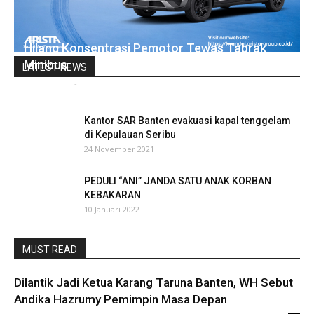
Hilang Konsentrasi Pemotor Tewas Tabrak
Minibus
LATEST NEWS
infobanten
-
2 April 2019
0
Kantor SAR Banten evakuasi kapal tenggelam
di Kepulauan Seribu
24 November 2021
PEDULI “ANI” JANDA SATU ANAK KORBAN
KEBAKARAN
10 Januari 2022
MUST READ
Dilantik Jadi Ketua Karang Taruna Banten, WH Sebut
Andika Hazrumy Pemimpin Masa Depan