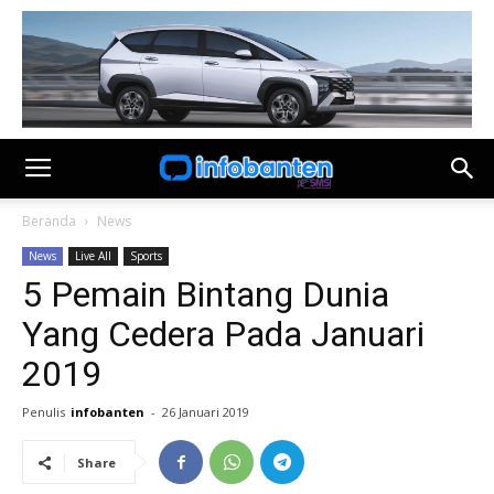
Beranda
News
News
Live All
Sports
5 Pemain Bintang Dunia
Yang Cedera Pada Januari
2019
Penulis
infobanten
-
26 Januari 2019
Share