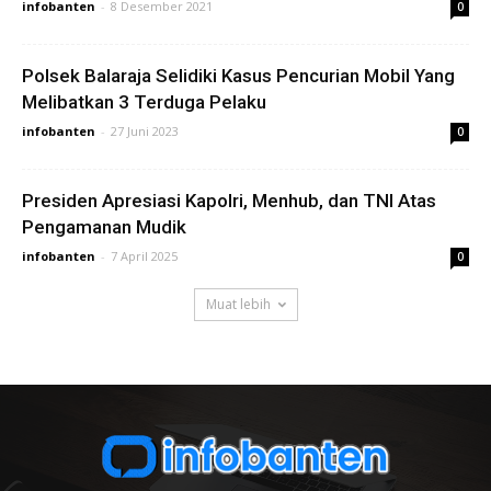
infobanten
-
8 Desember 2021
0
Polsek Balaraja Selidiki Kasus Pencurian Mobil Yang
Melibatkan 3 Terduga Pelaku
infobanten
-
27 Juni 2023
0
Presiden Apresiasi Kapolri, Menhub, dan TNI Atas
Pengamanan Mudik
infobanten
-
7 April 2025
0
Muat lebih