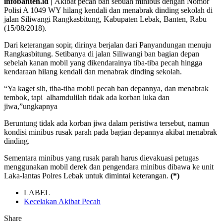
infobanten.id |
Akibat pecah ban sebuah minibus dengan Nomor
Polisi A 1049 WY hilang kendali dan menabrak dinding sekolah di
jalan Siliwangi Rangkasbitung, Kabupaten Lebak, Banten, Rabu
(15/08/2018).
Dari keterangan sopir, dirinya berjalan dari Panyandungan menuju
Rangkasbitung. Setibanya di jalan Siliwangi ban bagian depan
sebelah kanan mobil yang dikendarainya tiba-tiba pecah hingga
kendaraan hilang kendali dan menabrak dinding sekolah.
“Ya kaget sih, tiba-tiba mobil pecah ban depannya, dan menabrak
tembok, tapi alhamdulilah tidak ada korban luka dan
jiwa,”ungkapnya
Beruntung tidak ada korban jiwa dalam peristiwa tersebut, namun
kondisi minibus rusak parah pada bagian depannya akibat menabrak
dinding.
Sementara minibus yang rusak parah harus dievakuasi petugas
menggunakan mobil derek dan pengendara minibus dibawa ke unit
Laka-lantas Polres Lebak untuk dimintai keterangan.
(*)
LABEL
Kecelakan Akibat Pecah
Share