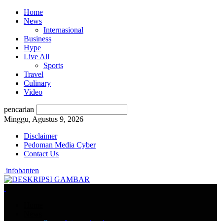
Home
News
Internasional
Business
Hype
Live All
Sports
Travel
Culinary
Video
pencarian
Minggu, Agustus 9, 2026
Disclaimer
Pedoman Media Cyber
Contact Us
infobanten
Home
News