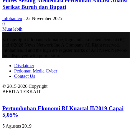
Polres Serang Memediasi Pertemuan Antara Aliansi
Serikat Buruh dan Bupati
infobanten
-
22 November 2025
0
Muat lebih
© Copyright infobanten.id name, logo and associated element (R)
and ©2026 News Network Inc A Company All Right reserved.
infobanten.id and the logo are register marks of Adt News Network,
Inc. displayed with permission.
Disclaimer
Pedoman Media Cyber
Contact Us
© 2015-2026 Copyright
BERITA TERKAIT
Pertumbuhan Ekonomi RI Kuartal II/2019 Capai
5,05%
5 Agustus 2019