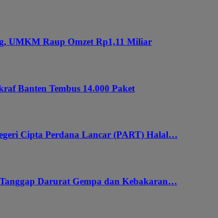
ung, UMKM Raup Omzet Rp1,11 Miliar
kraf Banten Tembus 14.000 Paket
geri Cipta Perdana Lancar (PART) Halal…
i Tanggap Darurat Gempa dan Kebakaran…