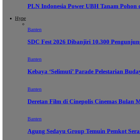
PLN Indonesia Power UBH Tanam Pohon
Hype
Banten
SDC Fest 2026 Dibanjiri 10.300 Pengunj
Banten
Kebaya ‘Selimuti’ Parade Pelestarian Bud
Banten
Deretan Film di Cinepolis Cinemas Bulan 
Banten
Agung Sedayu Group Temuin Pemkot Sera