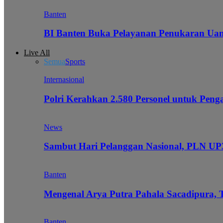
Banten
BI Banten Buka Pelayanan Penukaran Uan
Live All
Semua
Sports
Internasional
Polri Kerahkan 2.580 Personel untuk Pe
News
Sambut Hari Pelanggan Nasional, PLN UP3
Banten
Mengenal Arya Putra Pahala Sacadipura, 
Banten