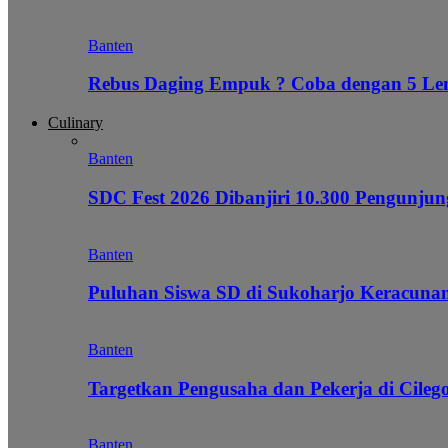
Banten
Rebus Daging Empuk ? Coba dengan 5 L
Culinary
Banten
SDC Fest 2026 Dibanjiri 10.300 Pengunj
Banten
Puluhan Siswa SD di Sukoharjo Keracunan
Banten
Targetkan Pengusaha dan Pekerja di Cile
Banten