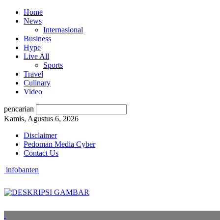
Home
News
Internasional
Business
Hype
Live All
Sports
Travel
Culinary
Video
pencarian
Kamis, Agustus 6, 2026
Disclaimer
Pedoman Media Cyber
Contact Us
infobanten