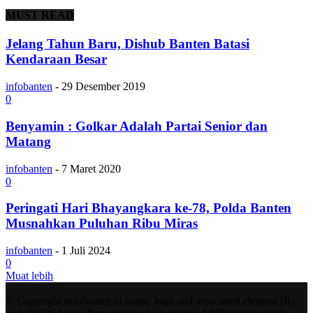
MUST READ
Jelang Tahun Baru, Dishub Banten Batasi
Kendaraan Besar
infobanten
-
29 Desember 2019
0
Benyamin : Golkar Adalah Partai Senior dan
Matang
infobanten
-
7 Maret 2020
0
Peringati Hari Bhayangkara ke-78, Polda Banten
Musnahkan Puluhan Ribu Miras
infobanten
-
1 Juli 2024
0
Muat lebih
© Copyright infobanten.id name, logo and associated element (R)