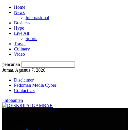
Home
News
Internasional
Business
Hype
Live All
Sports
Travel
Culinary
Video
pencarian
Jumat, Agustus 7, 2026
Disclaimer
Pedoman Media Cyber
Contact Us
infobanten
Home
News