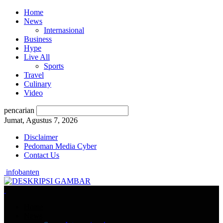
Home
News
Internasional
Business
Hype
Live All
Sports
Travel
Culinary
Video
pencarian
Jumat, Agustus 7, 2026
Disclaimer
Pedoman Media Cyber
Contact Us
infobanten
Home
News