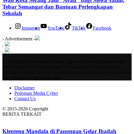
Wali Kota Serang Jadi “Ayah” bagi Siswa Yatim,
Tebar Semangat dan Bantuan Perlengkapan
Sekolah
Instagram
YouTube
TikTok
Facebook
- Advertisement -
.
.
© Copyright infobanten.id name, logo and associated element (R)
and ©2026 News Network Inc A Company All Right reserved.
infobanten.id and the logo are register marks of Adt News Network,
Inc. displayed with permission.
Disclaimer
Pedoman Media Cyber
Contact Us
© 2015-2026 Copyright
BERITA TERKAIT
Klenteng Mandala di Panongan Gelar Ibadah