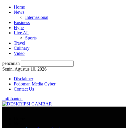
Home
News
Internasional
Business
Hype
Live All
Sports
Travel
Culinary
Video
pencarian
Senin, Agustus 10, 2026
Disclaimer
Pedoman Media Cyber
Contact Us
infobanten
Home
News