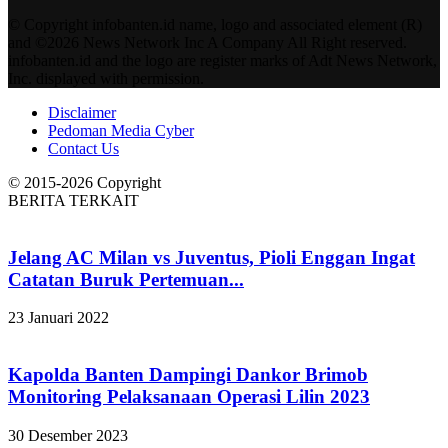
© Copyright infobanten.id name, logo and associated element (R)
and ©2026 News Network Inc A Company All Right reserved.
infobanten.id and the logo are register marks of Adt News Network,
Inc. displayed with permission.
Disclaimer
Pedoman Media Cyber
Contact Us
© 2015-2026 Copyright
BERITA TERKAIT
Jelang AC Milan vs Juventus, Pioli Enggan Ingat
Catatan Buruk Pertemuan...
23 Januari 2022
Kapolda Banten Dampingi Dankor Brimob
Monitoring Pelaksanaan Operasi Lilin 2023
30 Desember 2023