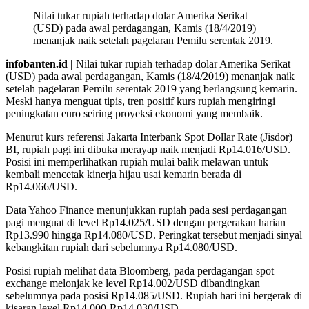
Nilai tukar rupiah terhadap dolar Amerika Serikat
(USD) pada awal perdagangan, Kamis (18/4/2019)
menanjak naik setelah pagelaran Pemilu serentak 2019.
infobanten.id |
Nilai tukar rupiah terhadap dolar Amerika Serikat
(USD) pada awal perdagangan, Kamis (18/4/2019) menanjak naik
setelah pagelaran Pemilu serentak 2019 yang berlangsung kemarin.
Meski hanya menguat tipis, tren positif kurs rupiah mengiringi
peningkatan euro seiring proyeksi ekonomi yang membaik.
Menurut kurs referensi Jakarta Interbank Spot Dollar Rate (Jisdor)
BI, rupiah pagi ini dibuka merayap naik menjadi Rp14.016/USD.
Posisi ini memperlihatkan rupiah mulai balik melawan untuk
kembali mencetak kinerja hijau usai kemarin berada di
Rp14.066/USD.
Data Yahoo Finance menunjukkan rupiah pada sesi perdagangan
pagi menguat di level Rp14.025/USD dengan pergerakan harian
Rp13.990 hingga Rp14.080/USD. Peringkat tersebut menjadi sinyal
kebangkitan rupiah dari sebelumnya Rp14.080/USD.
Posisi rupiah melihat data Bloomberg, pada perdagangan spot
exchange melonjak ke level Rp14.002/USD dibandingkan
sebelumnya pada posisi Rp14.085/USD. Rupiah hari ini bergerak di
kisaran level Rp14.000-Rp14.030/USD.