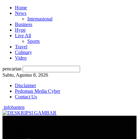
Home
News
Internasional
Business
Hype
Live All
Sports
Travel
Culinary
Video
pencarian
Sabtu, Agustus 8, 2026
Disclaimer
Pedoman Media Cyber
Contact Us
infobanten
Home
News