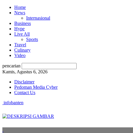
Home
News
Internasional
Business
Hype
Live All
Sports
Travel
Culinary
Video
pencarian
Kamis, Agustus 6, 2026
Disclaimer
Pedoman Media Cyber
Contact Us
infobanten