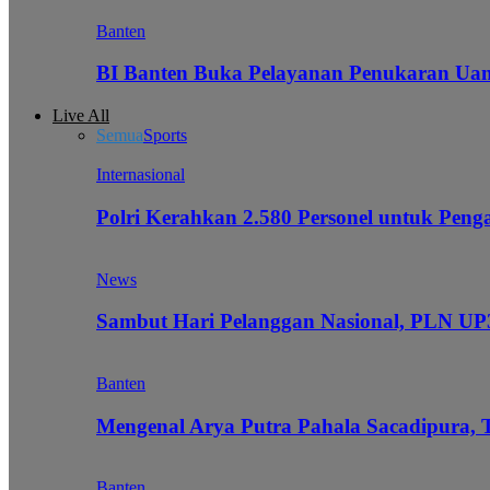
Banten
BI Banten Buka Pelayanan Penukaran Uan
Live All
Semua
Sports
Internasional
Polri Kerahkan 2.580 Personel untuk Pe
News
Sambut Hari Pelanggan Nasional, PLN UP3
Banten
Mengenal Arya Putra Pahala Sacadipura, 
Banten