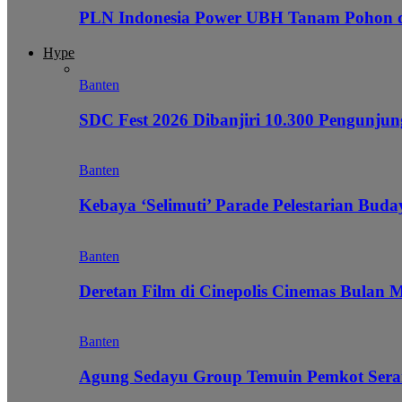
PLN Indonesia Power UBH Tanam Pohon
Hype
Banten
SDC Fest 2026 Dibanjiri 10.300 Pengunj
Banten
Kebaya ‘Selimuti’ Parade Pelestarian Bud
Banten
Deretan Film di Cinepolis Cinemas Bulan 
Banten
Agung Sedayu Group Temuin Pemkot Sera