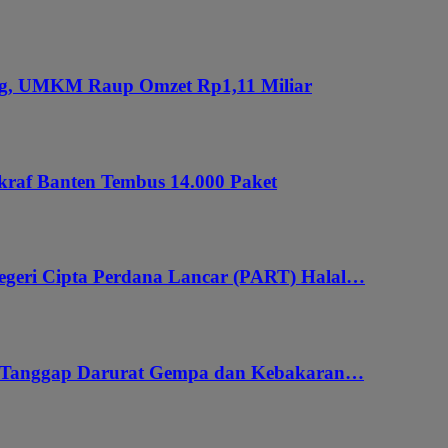
ung, UMKM Raup Omzet Rp1,11 Miliar
kraf Banten Tembus 14.000 Paket
geri Cipta Perdana Lancar (PART) Halal…
i Tanggap Darurat Gempa dan Kebakaran…