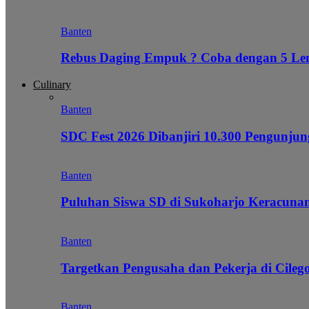
Banten
Rebus Daging Empuk ? Coba dengan 5 L
Culinary
Banten
SDC Fest 2026 Dibanjiri 10.300 Pengunj
Banten
Puluhan Siswa SD di Sukoharjo Keracunan
Banten
Targetkan Pengusaha dan Pekerja di Cile
Banten