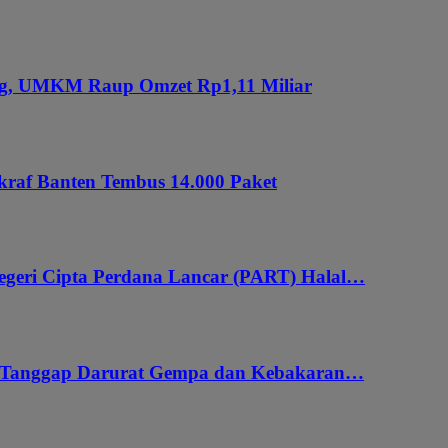
ung, UMKM Raup Omzet Rp1,11 Miliar
kraf Banten Tembus 14.000 Paket
geri Cipta Perdana Lancar (PART) Halal…
i Tanggap Darurat Gempa dan Kebakaran…