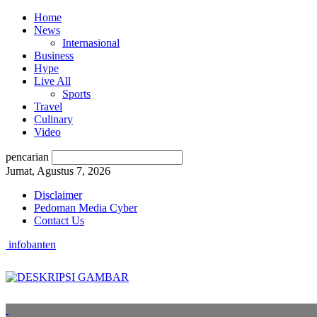
Home
News
Internasional
Business
Hype
Live All
Sports
Travel
Culinary
Video
pencarian
Jumat, Agustus 7, 2026
Disclaimer
Pedoman Media Cyber
Contact Us
infobanten