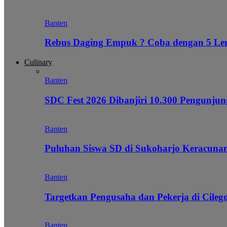
Banten
Rebus Daging Empuk ? Coba dengan 5 L
Culinary
Banten
SDC Fest 2026 Dibanjiri 10.300 Pengunj
Banten
Puluhan Siswa SD di Sukoharjo Keracunan
Banten
Targetkan Pengusaha dan Pekerja di Cile
Banten