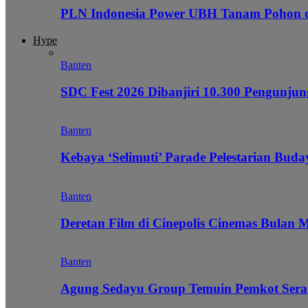
PLN Indonesia Power UBH Tanam Pohon
Hype
Banten
SDC Fest 2026 Dibanjiri 10.300 Pengunj
Banten
Kebaya ‘Selimuti’ Parade Pelestarian Bud
Banten
Deretan Film di Cinepolis Cinemas Bulan 
Banten
Agung Sedayu Group Temuin Pemkot Sera