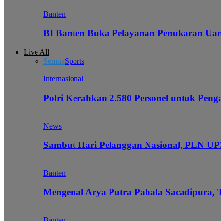
Banten
BI Banten Buka Pelayanan Penukaran Uan
Live All
Semua
Sports
Internasional
Polri Kerahkan 2.580 Personel untuk Pe
News
Sambut Hari Pelanggan Nasional, PLN UP3
Banten
Mengenal Arya Putra Pahala Sacadipura, 
Banten