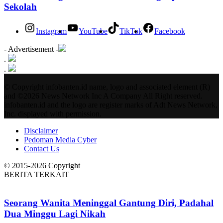
Sekolah
Instagram
YouTube
TikTok
Facebook
- Advertisement -
.
.
© Copyright infobanten.id name, logo and associated element (R)
and ©2026 News Network Inc A Company All Right reserved.
infobanten.id and the logo are register marks of Adt News Network,
Inc. displayed with permission.
Disclaimer
Pedoman Media Cyber
Contact Us
© 2015-2026 Copyright
BERITA TERKAIT
Seorang Wanita Meninggal Gantung Diri, Padahal
Dua Minggu Lagi Nikah