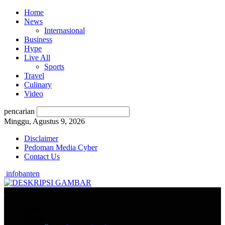
Home
News
Internasional
Business
Hype
Live All
Sports
Travel
Culinary
Video
pencarian
Minggu, Agustus 9, 2026
Disclaimer
Pedoman Media Cyber
Contact Us
infobanten
Home
News