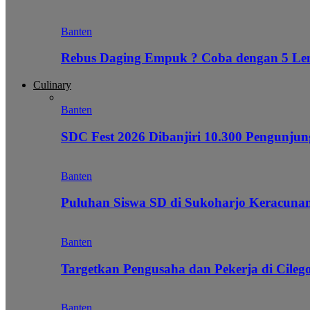
Banten
Rebus Daging Empuk ? Coba dengan 5 L
Culinary
Banten
SDC Fest 2026 Dibanjiri 10.300 Pengunj
Banten
Puluhan Siswa SD di Sukoharjo Keracunan
Banten
Targetkan Pengusaha dan Pekerja di Cile
Banten