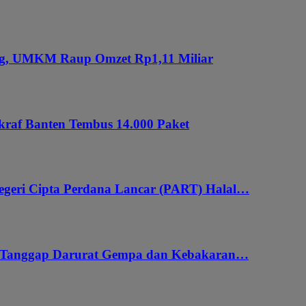
ung, UMKM Raup Omzet Rp1,11 Miliar
kraf Banten Tembus 14.000 Paket
geri Cipta Perdana Lancar (PART) Halal…
i Tanggap Darurat Gempa dan Kebakaran…