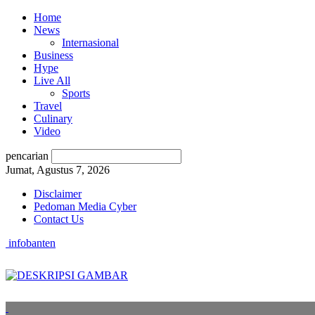
Home
News
Internasional
Business
Hype
Live All
Sports
Travel
Culinary
Video
pencarian
Jumat, Agustus 7, 2026
Disclaimer
Pedoman Media Cyber
Contact Us
infobanten