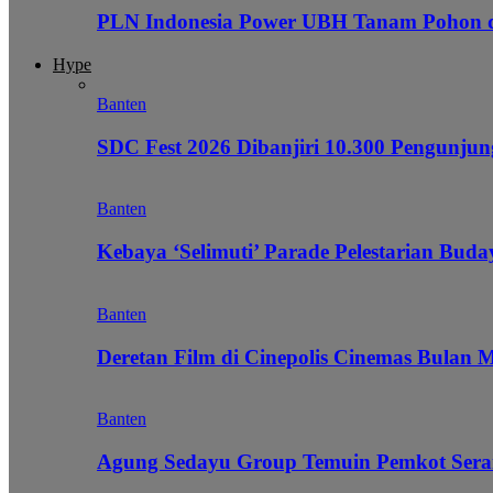
PLN Indonesia Power UBH Tanam Pohon
Hype
Banten
SDC Fest 2026 Dibanjiri 10.300 Pengunj
Banten
Kebaya ‘Selimuti’ Parade Pelestarian Bud
Banten
Deretan Film di Cinepolis Cinemas Bulan 
Banten
Agung Sedayu Group Temuin Pemkot Sera