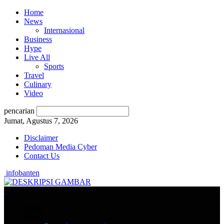
Home
News
Internasional
Business
Hype
Live All
Sports
Travel
Culinary
Video
pencarian
Jumat, Agustus 7, 2026
Disclaimer
Pedoman Media Cyber
Contact Us
infobanten
Home
News