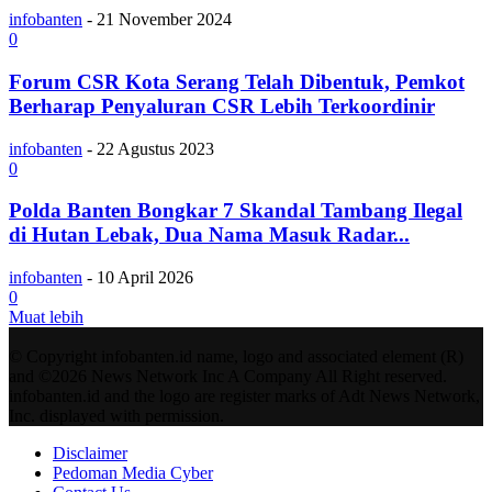
infobanten
-
21 November 2024
0
Forum CSR Kota Serang Telah Dibentuk, Pemkot
Berharap Penyaluran CSR Lebih Terkoordinir
infobanten
-
22 Agustus 2023
0
Polda Banten Bongkar 7 Skandal Tambang Ilegal
di Hutan Lebak, Dua Nama Masuk Radar...
infobanten
-
10 April 2026
0
Muat lebih
© Copyright infobanten.id name, logo and associated element (R)
and ©2026 News Network Inc A Company All Right reserved.
infobanten.id and the logo are register marks of Adt News Network,
Inc. displayed with permission.
Disclaimer
Pedoman Media Cyber