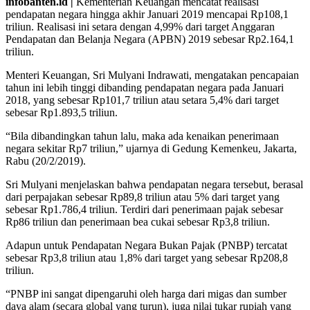
infobanten.id |
Kementerian Keuangan mencatat realisasi
pendapatan negara hingga akhir Januari 2019 mencapai Rp108,1
triliun. Realisasi ini setara dengan 4,99% dari target Anggaran
Pendapatan dan Belanja Negara (APBN) 2019 sebesar Rp2.164,1
triliun.
Menteri Keuangan, Sri Mulyani Indrawati, mengatakan pencapaian
tahun ini lebih tinggi dibanding pendapatan negara pada Januari
2018, yang sebesar Rp101,7 triliun atau setara 5,4% dari target
sebesar Rp1.893,5 triliun.
“Bila dibandingkan tahun lalu, maka ada kenaikan penerimaan
negara sekitar Rp7 triliun,” ujarnya di Gedung Kemenkeu, Jakarta,
Rabu (20/2/2019).
Sri Mulyani menjelaskan bahwa pendapatan negara tersebut, berasal
dari perpajakan sebesar Rp89,8 triliun atau 5% dari target yang
sebesar Rp1.786,4 triliun. Terdiri dari penerimaan pajak sebesar
Rp86 triliun dan penerimaan bea cukai sebesar Rp3,8 triliun.
Adapun untuk Pendapatan Negara Bukan Pajak (PNBP) tercatat
sebesar Rp3,8 triliun atau 1,8% dari target yang sebesar Rp208,8
triliun.
“PNBP ini sangat dipengaruhi oleh harga dari migas dan sumber
daya alam (secara global yang turun), juga nilai tukar rupiah yang