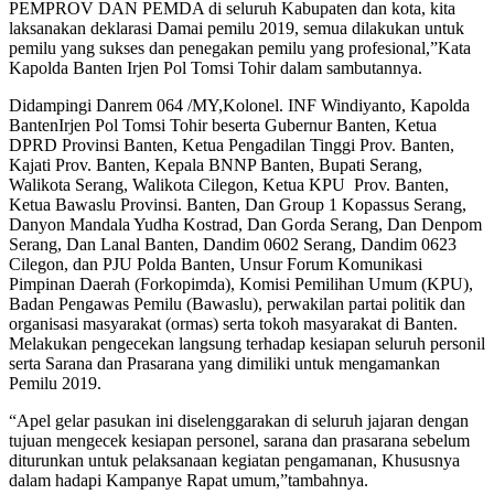
PEMPROV DAN PEMDA di seluruh Kabupaten dan kota, kita
laksanakan deklarasi Damai pemilu 2019, semua dilakukan untuk
pemilu yang sukses dan penegakan pemilu yang profesional,”Kata
Kapolda Banten Irjen Pol Tomsi Tohir dalam sambutannya.
Didampingi Danrem 064 /MY,Kolonel. INF Windiyanto, Kapolda
BantenIrjen Pol Tomsi Tohir beserta Gubernur Banten, Ketua
DPRD Provinsi Banten, Ketua Pengadilan Tinggi Prov. Banten,
Kajati Prov. Banten, Kepala BNNP Banten, Bupati Serang,
Walikota Serang, Walikota Cilegon, Ketua KPU Prov. Banten,
Ketua Bawaslu Provinsi. Banten, Dan Group 1 Kopassus Serang,
Danyon Mandala Yudha Kostrad, Dan Gorda Serang, Dan Denpom
Serang, Dan Lanal Banten, Dandim 0602 Serang, Dandim 0623
Cilegon, dan PJU Polda Banten, Unsur Forum Komunikasi
Pimpinan Daerah (Forkopimda), Komisi Pemilihan Umum (KPU),
Badan Pengawas Pemilu (Bawaslu), perwakilan partai politik dan
organisasi masyarakat (ormas) serta tokoh masyarakat di Banten.
Melakukan pengecekan langsung terhadap kesiapan seluruh personil
serta Sarana dan Prasarana yang dimiliki untuk mengamankan
Pemilu 2019.
“Apel gelar pasukan ini diselenggarakan di seluruh jajaran dengan
tujuan mengecek kesiapan personel, sarana dan prasarana sebelum
diturunkan untuk pelaksanaan kegiatan pengamanan, Khususnya
dalam hadapi Kampanye Rapat umum,”tambahnya.