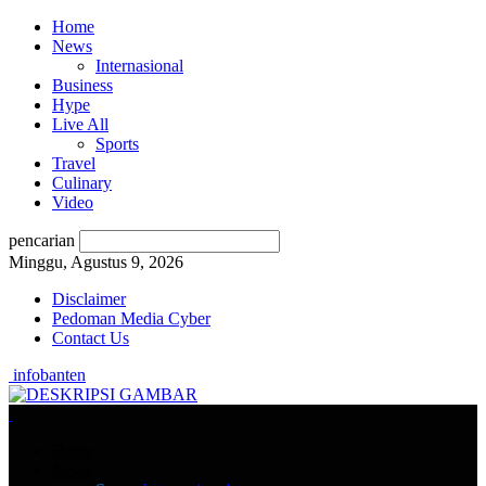
Home
News
Internasional
Business
Hype
Live All
Sports
Travel
Culinary
Video
pencarian
Minggu, Agustus 9, 2026
Disclaimer
Pedoman Media Cyber
Contact Us
infobanten
Home
News