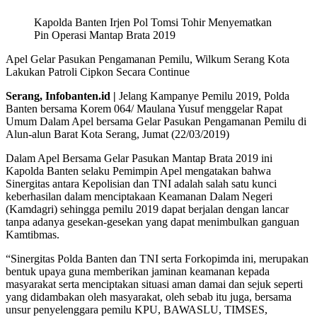
Kapolda Banten Irjen Pol Tomsi Tohir Menyematkan
Pin Operasi Mantap Brata 2019
Apel Gelar Pasukan Pengamanan Pemilu, Wilkum Serang Kota
Lakukan Patroli Cipkon Secara Continue
Serang, Infobanten.id |
Jelang Kampanye Pemilu 2019, Polda
Banten bersama Korem 064/ Maulana Yusuf menggelar Rapat
Umum Dalam Apel bersama Gelar Pasukan Pengamanan Pemilu di
Alun-alun Barat Kota Serang, Jumat (22/03/2019)
Dalam Apel Bersama Gelar Pasukan Mantap Brata 2019 ini
Kapolda Banten selaku Pemimpin Apel mengatakan bahwa
Sinergitas antara Kepolisian dan TNI adalah salah satu kunci
keberhasilan dalam menciptakaan Keamanan Dalam Negeri
(Kamdagri) sehingga pemilu 2019 dapat berjalan dengan lancar
tanpa adanya gesekan-gesekan yang dapat menimbulkan ganguan
Kamtibmas.
“Sinergitas Polda Banten dan TNI serta Forkopimda ini, merupakan
bentuk upaya guna memberikan jaminan keamanan kepada
masyarakat serta menciptakan situasi aman damai dan sejuk seperti
yang didambakan oleh masyarakat, oleh sebab itu juga, bersama
unsur penyelenggara pemilu KPU, BAWASLU, TIMSES,