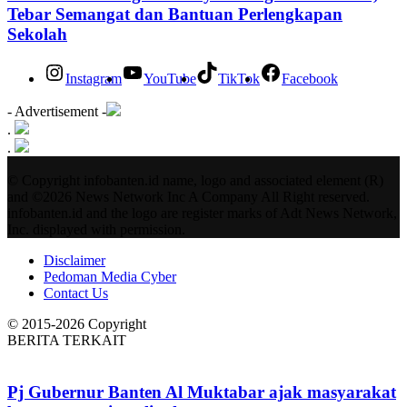
Tebar Semangat dan Bantuan Perlengkapan
Sekolah
Instagram
YouTube
TikTok
Facebook
- Advertisement -
.
.
© Copyright infobanten.id name, logo and associated element (R)
and ©2026 News Network Inc A Company All Right reserved.
infobanten.id and the logo are register marks of Adt News Network,
Inc. displayed with permission.
Disclaimer
Pedoman Media Cyber
Contact Us
© 2015-2026 Copyright
BERITA TERKAIT
Pj Gubernur Banten Al Muktabar ajak masyarakat