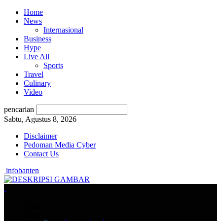
Home
News
Internasional
Business
Hype
Live All
Sports
Travel
Culinary
Video
pencarian
Sabtu, Agustus 8, 2026
Disclaimer
Pedoman Media Cyber
Contact Us
infobanten
Home
News