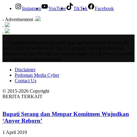
Instagram
YouTube
TikTok
Facebook
- Advertisement -
.
.
© Copyright infobanten.id name, logo and associated element (R)
and ©2026 News Network Inc A Company All Right reserved.
infobanten.id and the logo are register marks of Adt News Network,
Inc. displayed with permission.
Disclaimer
Pedoman Media Cyber
Contact Us
© 2015-2026 Copyright
BERITA TERKAIT
Bupati Serang dan Menpar Komitmen Wujudkan
‘Anyer Reborn’
1 April 2019