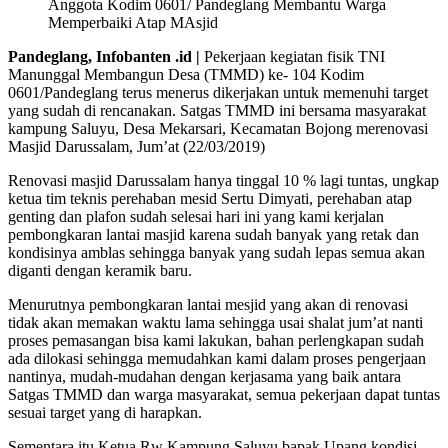
Anggota Kodim 0601/ Pandeglang Membantu Warga
Memperbaiki Atap MAsjid
Pandeglang, Infobanten .id |
Pekerjaan kegiatan fisik TNI
Manunggal Membangun Desa (TMMD) ke- 104 Kodim
0601/Pandeglang terus menerus dikerjakan untuk memenuhi target
yang sudah di rencanakan. Satgas TMMD ini bersama masyarakat
kampung Saluyu, Desa Mekarsari, Kecamatan Bojong merenovasi
Masjid Darussalam, Jum’at (22/03/2019)
Renovasi masjid Darussalam hanya tinggal 10 % lagi tuntas, ungkap
ketua tim teknis perehaban mesid Sertu Dimyati, perehaban atap
genting dan plafon sudah selesai hari ini yang kami kerjalan
pembongkaran lantai masjid karena sudah banyak yang retak dan
kondisinya amblas sehingga banyak yang sudah lepas semua akan
diganti dengan keramik baru.
Menurutnya pembongkaran lantai mesjid yang akan di renovasi
tidak akan memakan waktu lama sehingga usai shalat jum’at nanti
proses pemasangan bisa kami lakukan, bahan perlengkapan sudah
ada dilokasi sehingga memudahkan kami dalam proses pengerjaan
nantinya, mudah-mudahan dengan kerjasama yang baik antara
Satgas TMMD dan warga masyarakat, semua pekerjaan dapat tuntas
sesuai target yang di harapkan.
Sementara itu Ketua Rw Kampung Saluyu bapak Upang kondisi