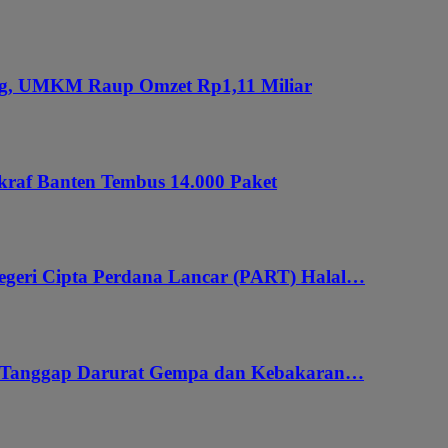
ung, UMKM Raup Omzet Rp1,11 Miliar
kraf Banten Tembus 14.000 Paket
geri Cipta Perdana Lancar (PART) Halal…
i Tanggap Darurat Gempa dan Kebakaran…