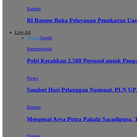
Banten
BI Banten Buka Pelayanan Penukaran Uan
Live All
Semua
Sports
Internasional
Polri Kerahkan 2.580 Personel untuk Pe
News
Sambut Hari Pelanggan Nasional, PLN UP3
Banten
Mengenal Arya Putra Pahala Sacadipura, 
Banten