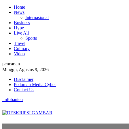
Home
News
Internasional
Business
Hype
Live All
Sports
Travel
Culinary
Video
pencarian
Minggu, Agustus 9, 2026
Disclaimer
Pedoman Media Cyber
Contact Us
infobanten