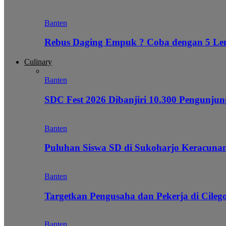
Banten
Rebus Daging Empuk ? Coba dengan 5 L
Culinary
Banten
SDC Fest 2026 Dibanjiri 10.300 Pengunj
Banten
Puluhan Siswa SD di Sukoharjo Keracunan
Banten
Targetkan Pengusaha dan Pekerja di Cile
Banten