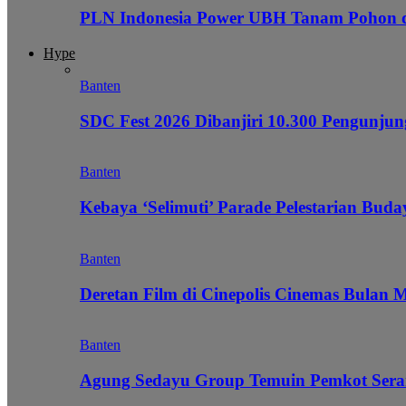
PLN Indonesia Power UBH Tanam Pohon
Hype
Banten
SDC Fest 2026 Dibanjiri 10.300 Pengunj
Banten
Kebaya ‘Selimuti’ Parade Pelestarian Bud
Banten
Deretan Film di Cinepolis Cinemas Bulan 
Banten
Agung Sedayu Group Temuin Pemkot Sera