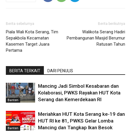
Berita sebelumya
Berita berikutnya
Piala Wali Kota Serang, Tim
Walikota Serang Hadiri
Sepakbola Kecamatan
Pembangunan Masjid Berumur
Kasemen Target Juara
Ratusan Tahun
Pertama
BERITA TERKAIT
DARI PENULIS
Mancing Jadi Simbol Kesabaran dan
Kolaborasi, PWKS Rayakan HUT Kota
Serang dan Kemerdekaan RI
Banten
Meriahkan HUT Kota Serang ke-19 dan
HUT RI ke 81, PWKS Gelar Lomba
Mancing dan Tangkap Ikan Besok
Banten