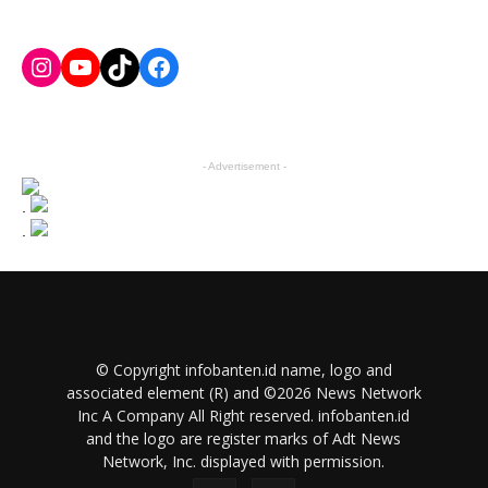
Instagram
YouTube
TikTok
Facebook
- Advertisement -
.
.
© Copyright infobanten.id name, logo and
associated element (R) and ©2026 News Network
Inc A Company All Right reserved. infobanten.id
and the logo are register marks of Adt News
Network, Inc. displayed with permission.