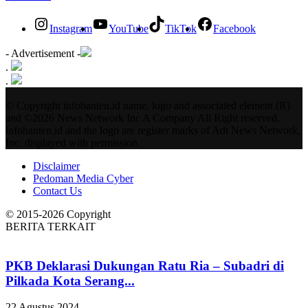
Instagram
YouTube
TikTok
Facebook
- Advertisement -
.
.
© Copyright infobanten.id name, logo and associated element (R)
and ©2026 News Network Inc A Company All Right reserved.
infobanten.id and the logo are register marks of Adt News Network,
Inc. displayed with permission.
Disclaimer
Pedoman Media Cyber
Contact Us
© 2015-2026 Copyright
BERITA TERKAIT
PKB Deklarasi Dukungan Ratu Ria – Subadri di
Pilkada Kota Serang...
22 Agustus 2024