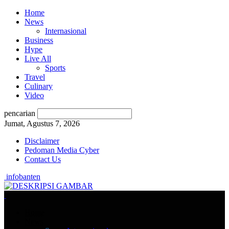
Home
News
Internasional
Business
Hype
Live All
Sports
Travel
Culinary
Video
pencarian
Jumat, Agustus 7, 2026
Disclaimer
Pedoman Media Cyber
Contact Us
infobanten
Home
News