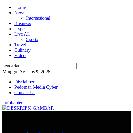
Home
News
Internasional
Business
Hype
Live All
Sports
Travel
Culinary
Video
pencarian
Minggu, Agustus 9, 2026
Disclaimer
Pedoman Media Cyber
Contact Us
infobanten
Home
News