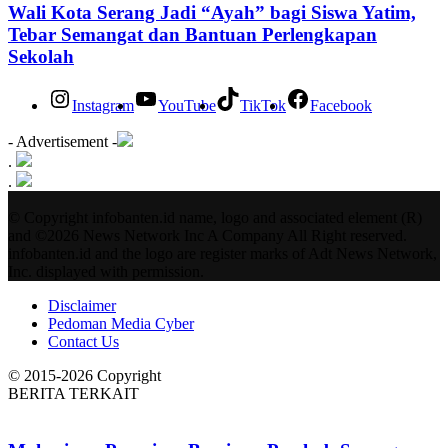
Wali Kota Serang Jadi “Ayah” bagi Siswa Yatim,
Tebar Semangat dan Bantuan Perlengkapan
Sekolah
Instagram
YouTube
TikTok
Facebook
- Advertisement -
.
.
© Copyright infobanten.id name, logo and associated element (R)
and ©2026 News Network Inc A Company All Right reserved.
infobanten.id and the logo are register marks of Adt News Network,
Inc. displayed with permission.
Disclaimer
Pedoman Media Cyber
Contact Us
© 2015-2026 Copyright
BERITA TERKAIT