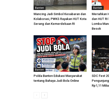
Banten
Banten
Mancing Jadi Simbol Kesabaran dan
Meriahkan 
Kolaborasi, PWKS Rayakan HUT Kota
dan HUT RI 
Serang dan Kemerdekaan RI
Lomba Manc
Besok
Banten
Banten
Polda Banten Edukasi Masyarakat
SDC Fest 20
tentang Bahaya Judi Bola Online
Pengunjun
Rp1,11 Milia