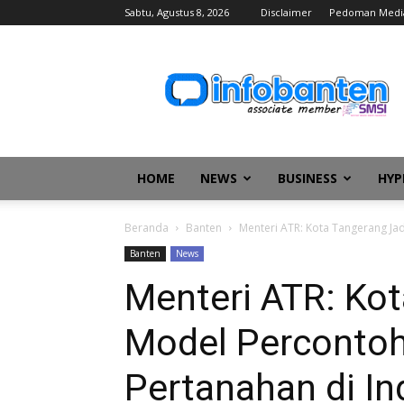
Sabtu, Agustus 8, 2026
Disclaimer
Pedoman Medi
infobanten
HOME
NEWS
BUSINESS
HYP
Beranda
Banten
Menteri ATR: Kota Tangerang Ja
Banten
News
Menteri ATR: Kot
Model Percontoh
Pertanahan di In