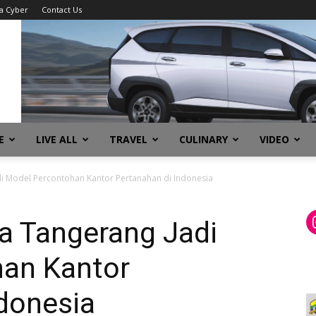
a Cyber
Contact Us
E
LIVE ALL
TRAVEL
CULINARY
VIDEO
di Model Percontohan Kantor Pertanahan di Indonesia
a Tangerang Jadi
an Kantor
donesia