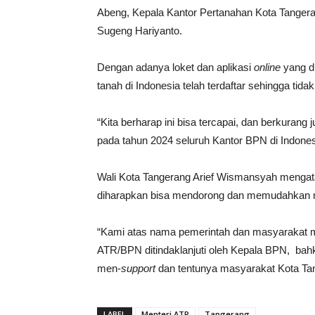
Abeng, Kepala Kantor Pertanahan Kota Tangera
Sugeng Hariyanto.
Dengan adanya loket dan aplikasi
online
yang di
tanah di Indonesia telah terdaftar sehingga tida
“Kita berharap ini bisa tercapai, dan berkuran
pada tahun 2024 seluruh Kantor BPN di Indonesia
Wali Kota Tangerang Arief Wismansyah mengat
diharapkan bisa mendorong dan memudahkan ma
“Kami atas nama pemerintah dan masyarakat me
ATR/BPN ditindaklanjuti oleh Kepala BPN, bahka
men-
support
dan tentunya masyarakat Kota Tang
LABEL
Menteri ATR
Tangerang