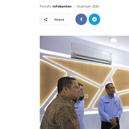
Penulis
infobanten
-
16 Januari 2020
Share