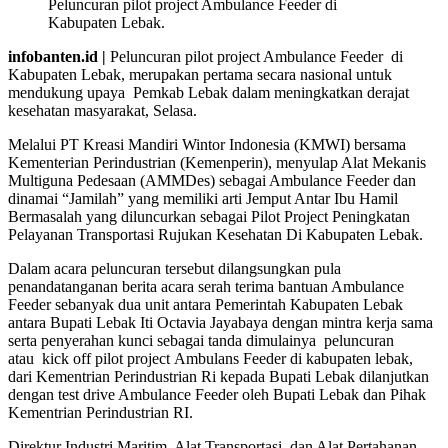
Peluncuran pilot project Ambulance Feeder di
Kabupaten Lebak.
infobanten.id |
Peluncuran pilot project Ambulance Feeder di
Kabupaten Lebak, merupakan pertama secara nasional untuk
mendukung upaya Pemkab Lebak dalam meningkatkan derajat
kesehatan masyarakat, Selasa.
Melalui PT Kreasi Mandiri Wintor Indonesia (KMWI) bersama
Kementerian Perindustrian (Kemenperin), menyulap Alat Mekanis
Multiguna Pedesaan (AMMDes) sebagai Ambulance Feeder dan
dinamai “Jamilah” yang memiliki arti Jemput Antar Ibu Hamil
Bermasalah yang diluncurkan sebagai Pilot Project Peningkatan
Pelayanan Transportasi Rujukan Kesehatan Di Kabupaten Lebak.
Dalam acara peluncuran tersebut dilangsungkan pula
penandatanganan berita acara serah terima bantuan Ambulance
Feeder sebanyak dua unit antara Pemerintah Kabupaten Lebak
antara Bupati Lebak Iti Octavia Jayabaya dengan mintra kerja sama
serta penyerahan kunci sebagai tanda dimulainya peluncuran
atau kick off pilot project Ambulans Feeder di kabupaten lebak,
dari Kementrian Perindustrian Ri kepada Bupati Lebak dilanjutkan
dengan test drive Ambulance Feeder oleh Bupati Lebak dan Pihak
Kementrian Perindustrian RI.
Direktur Industri Maritim, Alat Transportasi, dan Alat Pertahanan