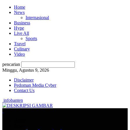
Home
News
Internasional
Business
Hype
Live All
Sports
Travel
Culinary
Video
pencarian
Minggu, Agustus 9, 2026
Disclaimer
Pedoman Media Cyber
Contact Us
infobanten
Home
News