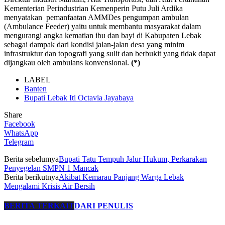
Kementerian Perindustrian Kemenperin Putu Juli Ardika
menyatakan pemanfaatan AMMDes pengumpan ambulan
(Ambulance Feeder) yaitu untuk membantu masyarakat dalam
mengurangi angka kematian ibu dan bayi di Kabupaten Lebak
sebagai dampak dari kondisi jalan-jalan desa yang minim
infrastruktur dan topografi yang sulit dan berbukit yang tidak dapat
dijangkau oleh ambulans konvensional.
(*)
LABEL
Banten
Bupati Lebak Iti Octavia Jayabaya
Share
Facebook
WhatsApp
Telegram
Berita sebelumya
Bupati Tatu Tempuh Jalur Hukum, Perkarakan
Penyegelan SMPN 1 Mancak
Berita berikutnya
Akibat Kemarau Panjang Warga Lebak
Mengalami Krisis Air Bersih
BERITA TERKAIT
DARI PENULIS