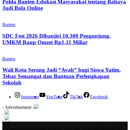
Polda Banten Edukasi Masyarakat tentang Bahaya
Judi Bola Online
Banten
SDC Fest 2026 Dibanjiri 10.300 Pengunjung,
UMKM Raup Omzet Rp1,11 Miliar
Banten
Wali Kota Serang Jadi “Ayah” bagi Siswa Yatim,
Tebar Semangat dan Bantuan Perlengkapan
Sekolah
Instagram
YouTube
TikTok
Facebook
- Advertisement -
.
.
© Copyright infobanten.id name, logo and associated element (R)