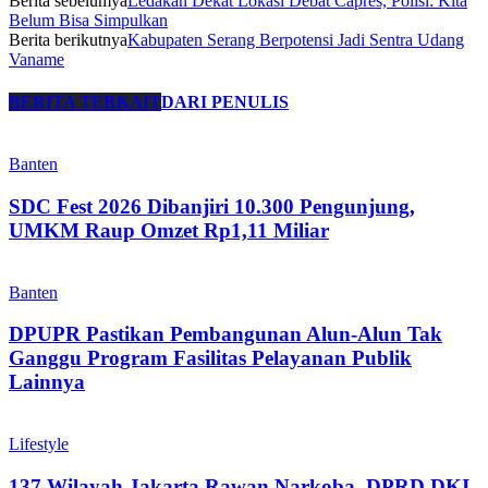
Berita sebelumya
Ledakan Dekat Lokasi Debat Capres, Polisi: Kita
Belum Bisa Simpulkan
Berita berikutnya
Kabupaten Serang Berpotensi Jadi Sentra Udang
Vaname
BERITA TERKAIT
DARI PENULIS
Banten
SDC Fest 2026 Dibanjiri 10.300 Pengunjung,
UMKM Raup Omzet Rp1,11 Miliar
Banten
DPUPR Pastikan Pembangunan Alun-Alun Tak
Ganggu Program Fasilitas Pelayanan Publik
Lainnya
Lifestyle
​137 Wilayah Jakarta Rawan Narkoba, DPRD DKI