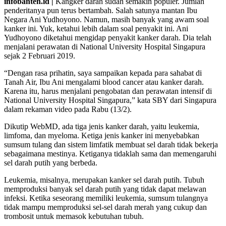
infobanten.id |
Kangker darah sudah semakin populer. Jumlah
penderitanya pun terus bertambah. Salah satunya mantan Ibu
Negara Ani Yudhoyono. Namun, masih banyak yang awam soal
kanker ini. Yuk, ketahui lebih dalam soal penyakit ini. Ani
Yudhoyono diketahui mengidap penyakit kanker darah. Dia telah
menjalani perawatan di National University Hospital Singapura
sejak 2 Februari 2019.
“Dengan rasa prihatin, saya sampaikan kepada para sahabat di
Tanah Air, Ibu Ani mengalami blood cancer atau kanker darah.
Karena itu, harus menjalani pengobatan dan perawatan intensif di
National University Hospital Singapura,” kata SBY dari Singapura
dalam rekaman video pada Rabu (13/2).
Dikutip WebMD, ada tiga jenis kanker darah, yaitu leukemia,
limfoma, dan myeloma. Ketiga jenis kanker ini menyebabkan
sumsum tulang dan sistem limfatik membuat sel darah tidak bekerja
sebagaimana mestinya. Ketiganya tidaklah sama dan memengaruhi
sel darah putih yang berbeda.
Leukemia, misalnya, merupakan kanker sel darah putih. Tubuh
memproduksi banyak sel darah putih yang tidak dapat melawan
infeksi. Ketika seseorang memiliki leukemia, sumsum tulangnya
tidak mampu memproduksi sel-sel darah merah yang cukup dan
trombosit untuk memasok kebutuhan tubuh.