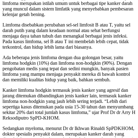
limfoma merupakan istilah umum untuk berbagai tipe kanker darah
yang muncul dalam sistem limfatik yang menyebabkan pembesaran
kelenjar getah bening.
Limfoma disebabkan perubahan sel-sel limfosit B atau T, yaitu sel
darah putih yang dalam keadaan normal atau sehat berfungsi
menjaga daya tahan tubuh dan menangkal berbagai jenis infeksi.
Pada kasus limfoma, sel B atau T ini membelah lebih cepat, tidak
terkontrol, dan hidup lebih lama dari biasanya.
Ada beberapa jenis limfoma dengan dua golongan besar, yaitu
limfoma hodgkin (10%) dan limfoma non-hodgkin (90%). Dengan
pengobatan medis yang tepat dan sedini mungkin, banyak pasien
limfoma yang mampu menjaga penyakit mereka di bawah kontrol
dan memiliki kualitas hidup yang baik, bahkan sembuh.
Kanker limfoma hodgkin termasuk jenis kanker yang agresif dan
jarang ditemukan dibandingkan jenis kanker lain, termasuk kanker
limfoma non-hodgkin yang jauh lebih sering terjadi. “Lebih dari
sepertiga kasus ditemukan pada usia 15-30 tahun dan menyumbang
sekitar 20% dari total jumlah kasus limfoma,” ujar Prof Dr dr Arry H
Reksodiputro SpPD-KHOM.
Sedangkan myeloma, menurut Dr dr Ikhwan Rinaldi SpPDKHOM,
dokter spesialis penyakit dalam, merupakan kanker darah yang