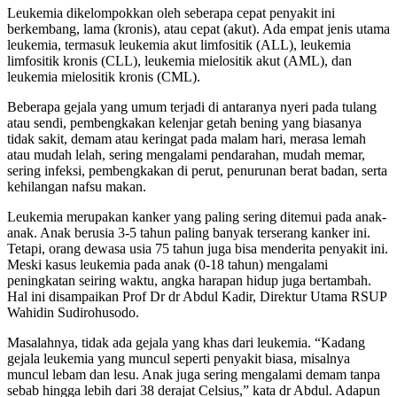
Leukemia dikelompokkan oleh seberapa cepat penyakit ini
berkembang, lama (kronis), atau cepat (akut). Ada empat jenis utama
leukemia, termasuk leukemia akut limfositik (ALL), leukemia
limfositik kronis (CLL), leukemia mielositik akut (AML), dan
leukemia mielositik kronis (CML).
Beberapa gejala yang umum terjadi di antaranya nyeri pada tulang
atau sendi, pembengkakan kelenjar getah bening yang biasanya
tidak sakit, demam atau keringat pada malam hari, merasa lemah
atau mudah lelah, sering mengalami pendarahan, mudah memar,
sering infeksi, pembengkakan di perut, penurunan berat badan, serta
kehilangan nafsu makan.
Leukemia merupakan kanker yang paling sering ditemui pada anak-
anak. Anak berusia 3-5 tahun paling banyak terserang kanker ini.
Tetapi, orang dewasa usia 75 tahun juga bisa menderita penyakit ini.
Meski kasus leukemia pada anak (0-18 tahun) mengalami
peningkatan seiring waktu, angka harapan hidup juga bertambah.
Hal ini disampaikan Prof Dr dr Abdul Kadir, Direktur Utama RSUP
Wahidin Sudirohusodo.
Masalahnya, tidak ada gejala yang khas dari leukemia. “Kadang
gejala leukemia yang muncul seperti penyakit biasa, misalnya
muncul lebam dan lesu. Anak juga sering mengalami demam tanpa
sebab hingga lebih dari 38 derajat Celsius,” kata dr Abdul. Adapun