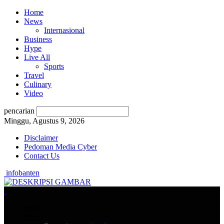
Home
News
Internasional
Business
Hype
Live All
Sports
Travel
Culinary
Video
pencarian
Minggu, Agustus 9, 2026
Disclaimer
Pedoman Media Cyber
Contact Us
infobanten
Home
News