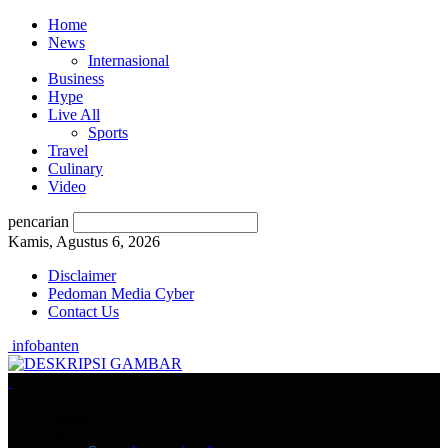
Home
News
Internasional
Business
Hype
Live All
Sports
Travel
Culinary
Video
pencarian
Kamis, Agustus 6, 2026
Disclaimer
Pedoman Media Cyber
Contact Us
infobanten
Home
News