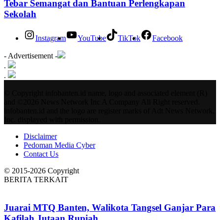
Tebar Semangat dan Bantuan Perlengkapan
Sekolah
Instagram
YouTube
TikTok
Facebook
- Advertisement -
.
.
© Copyright infobanten.id name, logo and associated element (R)
and ©2026 News Network Inc A Company All Right reserved.
infobanten.id and the logo are register marks of Adt News Network,
Inc. displayed with permission.
Disclaimer
Pedoman Media Cyber
Contact Us
© 2015-2026 Copyright
BERITA TERKAIT
Juarai MTQ Banten, Walikota Tangsel Ganjar Para
Kafilah Jutaan Rupiah