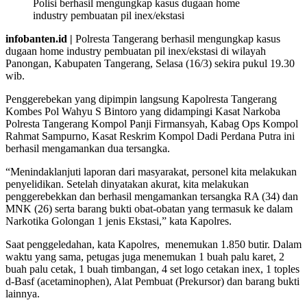
Polisi berhasil mengungkap kasus dugaan home
industry pembuatan pil inex/ekstasi
infobanten.id |
Polresta Tangerang berhasil mengungkap kasus
dugaan home industry pembuatan pil inex/ekstasi di wilayah
Panongan, Kabupaten Tangerang, Selasa (16/3) sekira pukul 19.30
wib.
Penggerebekan yang dipimpin langsung Kapolresta Tangerang
Kombes Pol Wahyu S Bintoro yang didampingi Kasat Narkoba
Polresta Tangerang Kompol Panji Firmansyah, Kabag Ops Kompol
Rahmat Sampurno, Kasat Reskrim Kompol Dadi Perdana Putra ini
berhasil mengamankan dua tersangka.
“Menindaklanjuti laporan dari masyarakat, personel kita melakukan
penyelidikan. Setelah dinyatakan akurat, kita melakukan
penggerebekkan dan berhasil mengamankan tersangka RA (34) dan
MNK (26) serta barang bukti obat-obatan yang termasuk ke dalam
Narkotika Golongan 1 jenis Ekstasi,” kata Kapolres.
Saat penggeledahan, kata Kapolres, menemukan 1.850 butir. Dalam
waktu yang sama, petugas juga menemukan 1 buah palu karet, 2
buah palu cetak, 1 buah timbangan, 4 set logo cetakan inex, 1 toples
d-Basf (acetaminophen), Alat Pembuat (Prekursor) dan barang bukti
lainnya.