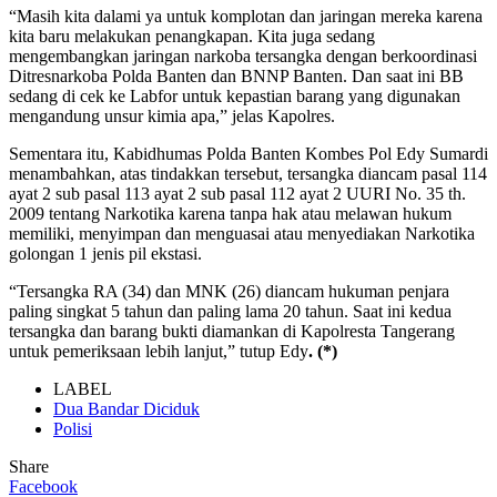
“Masih kita dalami ya untuk komplotan dan jaringan mereka karena
kita baru melakukan penangkapan. Kita juga sedang
mengembangkan jaringan narkoba tersangka dengan berkoordinasi
Ditresnarkoba Polda Banten dan BNNP Banten. Dan saat ini BB
sedang di cek ke Labfor untuk kepastian barang yang digunakan
mengandung unsur kimia apa,” jelas Kapolres.
Sementara itu, Kabidhumas Polda Banten Kombes Pol Edy Sumardi
menambahkan, atas tindakkan tersebut, tersangka diancam pasal 114
ayat 2 sub pasal 113 ayat 2 sub pasal 112 ayat 2 UURI No. 35 th.
2009 tentang Narkotika karena tanpa hak atau melawan hukum
memiliki, menyimpan dan menguasai atau menyediakan Narkotika
golongan 1 jenis pil ekstasi.
“Tersangka RA (34) dan MNK (26) diancam hukuman penjara
paling singkat 5 tahun dan paling lama 20 tahun. Saat ini kedua
tersangka dan barang bukti diamankan di Kapolresta Tangerang
untuk pemeriksaan lebih lanjut,” tutup Edy
. (*)
LABEL
Dua Bandar Diciduk
Polisi
Share
Facebook