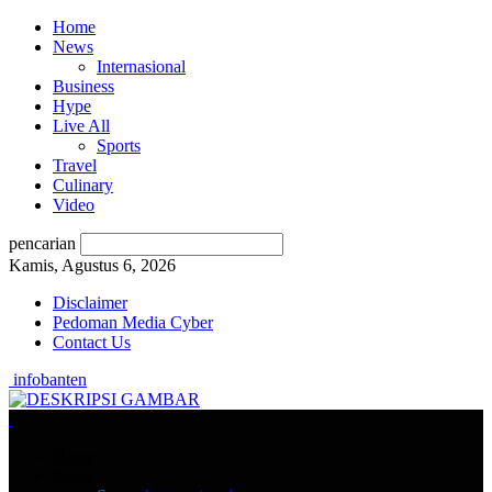
Home
News
Internasional
Business
Hype
Live All
Sports
Travel
Culinary
Video
pencarian
Kamis, Agustus 6, 2026
Disclaimer
Pedoman Media Cyber
Contact Us
infobanten
Home
News