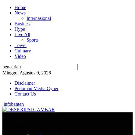
Home
News
Internasional
Business
Hype
Live All
Sports
Travel
Culinary
Video
pencarian
Minggu, Agustus 9, 2026
Disclaimer
Pedoman Media Cyber
Contact Us
infobanten
Home
News