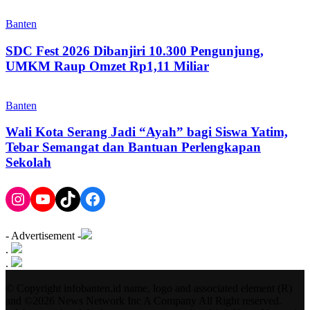
Banten
SDC Fest 2026 Dibanjiri 10.300 Pengunjung,
UMKM Raup Omzet Rp1,11 Miliar
Banten
Wali Kota Serang Jadi “Ayah” bagi Siswa Yatim,
Tebar Semangat dan Bantuan Perlengkapan
Sekolah
Instagram
YouTube
TikTok
Facebook
- Advertisement -
.
.
© Copyright infobanten.id name, logo and associated element (R)
and ©2026 News Network Inc A Company All Right reserved.