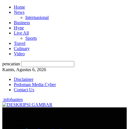
Home
News
Internasional
Business
Hype
Live All
Sports
Travel
Culinary
Video
pencarian
Kamis, Agustus 6, 2026
Disclaimer
Pedoman Media Cyber
Contact Us
infobanten
Home
News