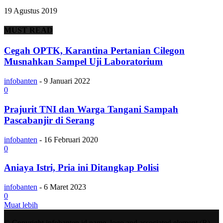
19 Agustus 2019
MUST READ
Cegah OPTK, Karantina Pertanian Cilegon
Musnahkan Sampel Uji Laboratorium
infobanten
-
9 Januari 2022
0
Prajurit TNI dan Warga Tangani Sampah
Pascabanjir di Serang
infobanten
-
16 Februari 2020
0
Aniaya Istri, Pria ini Ditangkap Polisi
infobanten
-
6 Maret 2023
0
Muat lebih
© Copyright infobanten.id name, logo and associated element (R)