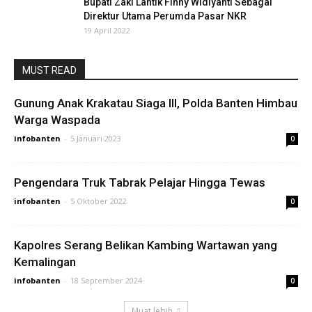
Bupati Zaki Lantik Finny Widiyanti Sebagai
Direktur Utama Perumda Pasar NKR
19 April 2022
MUST READ
Gunung Anak Krakatau Siaga III, Polda Banten Himbau
Warga Waspada
infobanten
-
5 Januari 2023
0
Pengendara Truk Tabrak Pelajar Hingga Tewas
infobanten
-
5 Oktober 2022
0
Kapolres Serang Belikan Kambing Wartawan yang
Kemalingan
infobanten
-
18 September 2024
0
Muat lebih