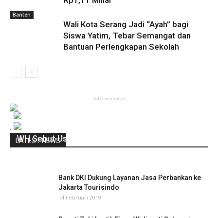
Banten
Wali Kota Serang Jadi “Ayah” bagi
Siswa Yatim, Tebar Semangat dan
Bantuan Perlengkapan Sekolah
- Advertisement -
.
.
WH Sebut Usaha 36 KSO BGD Tidak Untung
LATEST NEWS
infobanten
-
8 Juli 2020
0
Bank DKI Dukung Layanan Jasa Perbankan ke
Jakarta Tourisindo
14 Februari 2019