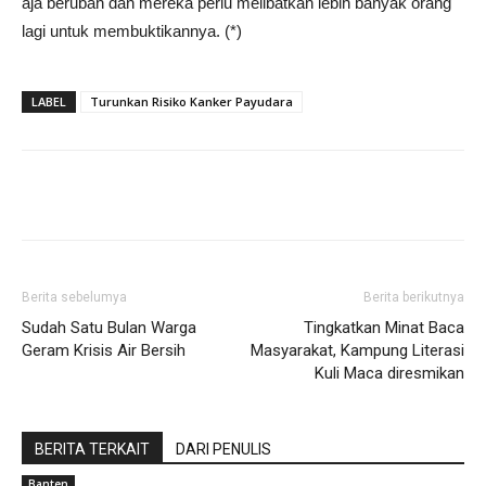
aja berubah dan mereka perlu melibatkan lebih banyak orang
lagi untuk membuktikannya. (*)
LABEL
Turunkan Risiko Kanker Payudara
Share
Berita sebelumya
Berita berikutnya
Sudah Satu Bulan Warga
Tingkatkan Minat Baca
Geram Krisis Air Bersih
Masyarakat, Kampung Literasi
Kuli Maca diresmikan
BERITA TERKAIT
DARI PENULIS
Banten