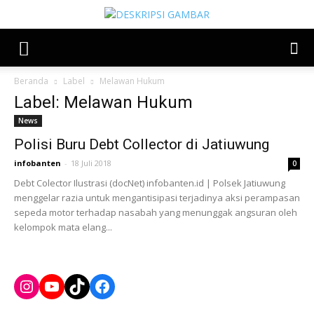
Beranda
Label
Melawan Hukum
Label: Melawan Hukum
News
Polisi Buru Debt Collector di Jatiuwung
infobanten
-
18 Juli 2018
0
Debt Colector Ilustrasi (docNet) infobanten.id | Polsek Jatiuwung
menggelar razia untuk mengantisipasi terjadinya aksi perampasan
sepeda motor terhadap nasabah yang menunggak angsuran oleh
kelompok mata elang...
Instagram
YouTube
TikTok
Facebook